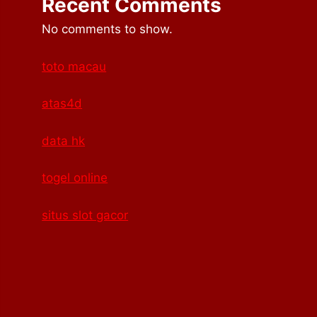
Recent Comments
No comments to show.
toto macau
atas4d
data hk
togel online
situs slot gacor