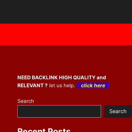
NEED BACKLINK HIGH QUALITY and
RELEVANT ?
let us help.
click here
Search
Search
Recent Posts