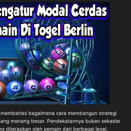
n membahas bagaimana cara membangun strategi
uang menang besar. Pendekatannya bukan sekadar
ung diterapkan oleh pemain dari berbagai level.