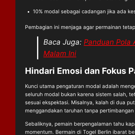
10% modal sebagai cadangan jika ada kes
Pembagian ini menjaga agar permainan tetap 
Baca Juga:
Panduan Pola 
Malam Ini
Hindari Emosi dan Fokus 
Kunci utama pengaturan modal adalah menge
seluruh modal bukan karena sistem salah, tet
sesuai ekspektasi. Misalnya, kalah di dua 
menggandakan taruhan tanpa pertimbangan m
Sebaliknya, pemain berpengalaman tahu ka
momentum. Bermain di Togel Berlin ibarat ber