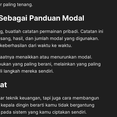
r paling tenang.
 Sebagai Panduan Modal
g, buatlah catatan permainan pribadi. Catatan ini
pasang, hasil, dan jumlah modal yang digunakan.
keberhasilan dari waktu ke waktu.
saatnya menaikkan atau menurunkan modal.
bukan yang paling berani, melainkan yang paling
i langkah mereka sendiri.
at
ar teknik keuangan, tapi juga cara membangun
n kepala dingin berarti kamu tidak bergantung
pada sistem yang kamu ciptakan sendiri.