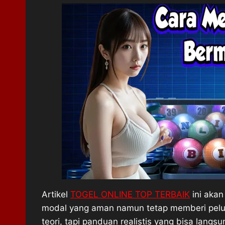
Artikel
TOGEL ONLINE TOP TERBAIK
ini aka
modal yang aman namun tetap memberi pel
teori, tapi panduan realistis yang bisa langs