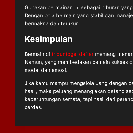
Gunakan permainan ini sebagai hiburan yang
Dengan pola bermain yang stabil dan manajem
bermakna dan terukur.
Kesimpulan
Bermain di
tribuntogel daftar
memang menarik,
Namun, yang membedakan pemain sukses den
modal dan emosi.
Jika kamu mampu mengelola uang dengan cer
hasil, maka peluang menang akan datang se
keberuntungan semata, tapi hasil dari perenc
cerdas.