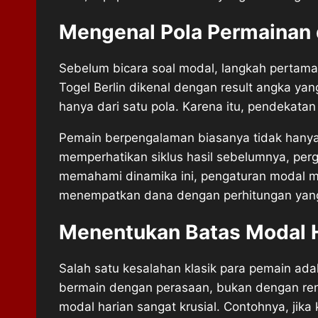
Mengenal Pola Permainan d
Sebelum bicara soal modal, langkah pertama
Togel Berlin dikenal dengan result angka yan
hanya dari satu pola. Karena itu, pendekatan f
Pemain berpengalaman biasanya tidak hanya
memperhatikan siklus hasil sebelumnya, per
memahami dinamika ini, pengaturan modal men
menempatkan dana dengan perhitungan yan
Menentukan Batas Modal H
Salah satu kesalahan klasik para pemain ad
bermain dengan perasaan, bukan dengan renc
modal harian sangat krusial. Contohnya, jika 