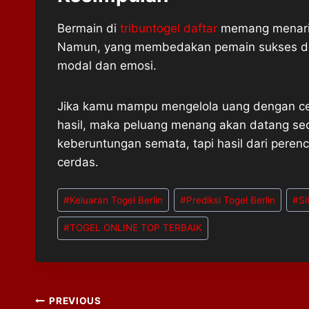
Bermain di
tribuntogel daftar
memang menarik,
Namun, yang membedakan pemain sukses den
modal dan emosi.
Jika kamu mampu mengelola uang dengan cer
hasil, maka peluang menang akan datang se
keberuntungan semata, tapi hasil dari perenc
cerdas.
Post
#
Keluaran Togel Berlin
#
Prediksi Togel Berlin
#
Si
Tags:
#
TOGEL ONLINE TOP TERBAIK
Post
PREVIOUS