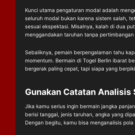
Kunci utama pengaturan modal adalah menge
seluruh modal bukan karena sistem salah, tet
sesuai ekspektasi. Misalnya, kalah di dua 
menggandakan taruhan tanpa pertimbangan m
Sebaliknya, pemain berpengalaman tahu ka
momentum. Bermain di Togel Berlin ibarat ber
bergerak paling cepat, tapi siapa yang berpiki
Gunakan Catatan Analisis
Jika kamu serius ingin bermain jangka panjan
berisi tanggal, jenis taruhan, angka yang di
Dengan begitu, kamu bisa menganalisis pola 