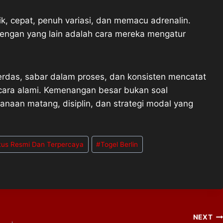
 cepat, penuh variasi, dan memacu adrenalin.
gan yang lain adalah cara mereka mengatur
das, sabar dalam proses, dan konsisten mencatat
cara alami. Kemenangan besar bukan soal
anaan matang, disiplin, dan strategi modal yang
tus Resmi Dan Terpercaya
#
Togel Berlin
NEXT