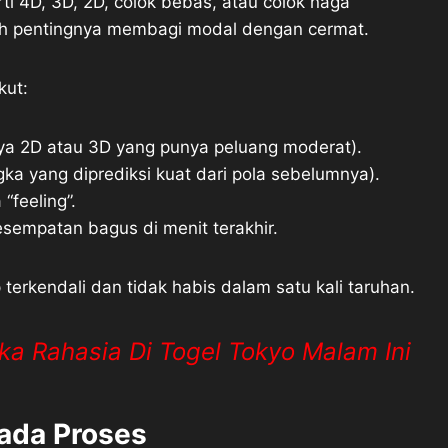
rti 4D, 3D, 2D, colok bebas, atau colok naga
ilah pentingnya membagi modal dengan cermat.
kut:
ya 2D atau 3D yang punya peluang moderat).
a yang diprediksi kuat dari pola sebelumnya).
feeling”.
sempatan bagus di menit terakhir.
terkendali dan tidak habis dalam satu kali taruhan.
a Rahasia Di Togel Tokyo Malam Ini
Pada Proses