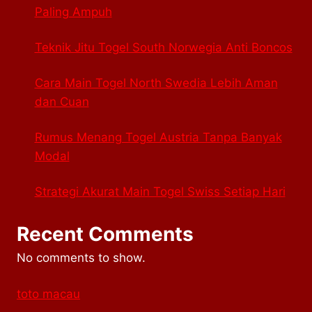
Paling Ampuh
Teknik Jitu Togel South Norwegia Anti Boncos
Cara Main Togel North Swedia Lebih Aman
dan Cuan
Rumus Menang Togel Austria Tanpa Banyak
Modal
Strategi Akurat Main Togel Swiss Setiap Hari
Recent Comments
No comments to show.
toto macau