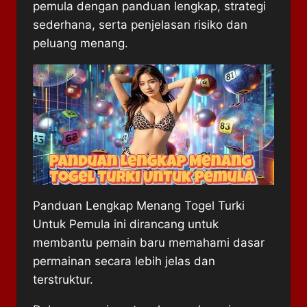
pemula dengan panduan lengkap, strategi
sederhana, serta penjelasan risiko dan
peluang menang.
Panduan Lengkap Menang Togel Turki
Untuk Pemula ini dirancang untuk
membantu pemain baru memahami dasar
permainan secara lebih jelas dan
terstruktur.