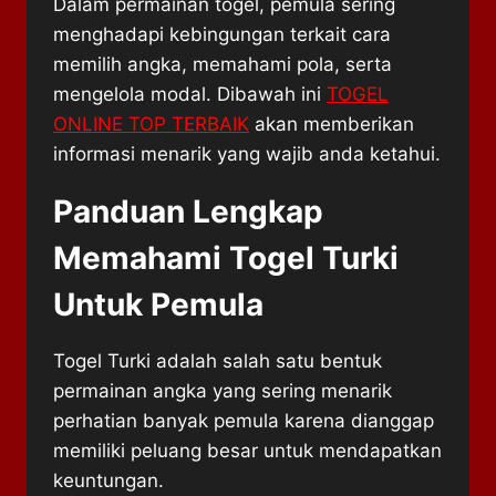
Dalam permainan togel, pemula sering
menghadapi kebingungan terkait cara
memilih angka, memahami pola, serta
mengelola modal. Dibawah ini
TOGEL
ONLINE TOP TERBAIK
akan memberikan
informasi menarik yang wajib anda ketahui.
Panduan Lengkap
Memahami Togel Turki
Untuk Pemula
Togel Turki adalah salah satu bentuk
permainan angka yang sering menarik
perhatian banyak pemula karena dianggap
memiliki peluang besar untuk mendapatkan
keuntungan.