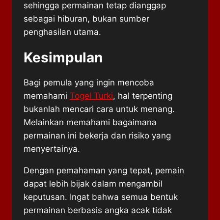
sehingga permainan tetap dianggap
sebagai hiburan, bukan sumber
penghasilan utama.
Kesimpulan
Bagi pemula yang ingin mencoba
memahami
Togel Turki
, hal terpenting
bukanlah mencari cara untuk menang.
Melainkan memahami bagaimana
permainan ini bekerja dan risiko yang
menyertainya.
Dengan pemahaman yang tepat, pemain
dapat lebih bijak dalam mengambil
keputusan. Ingat bahwa semua bentuk
permainan berbasis angka acak tidak