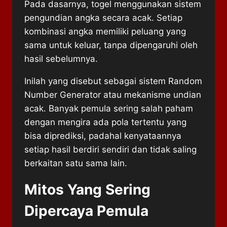
Pada dasarnya, togel menggunakan sistem
pengundian angka secara acak. Setiap
kombinasi angka memiliki peluang yang
sama untuk keluar, tanpa dipengaruhi oleh
hasil sebelumnya.
Inilah yang disebut sebagai sistem Random
Number Generator atau mekanisme undian
acak. Banyak pemula sering salah paham
dengan mengira ada pola tertentu yang
bisa diprediksi, padahal kenyataannya
setiap hasil berdiri sendiri dan tidak saling
berkaitan satu sama lain.
Mitos Yang Sering
Dipercaya Pemula