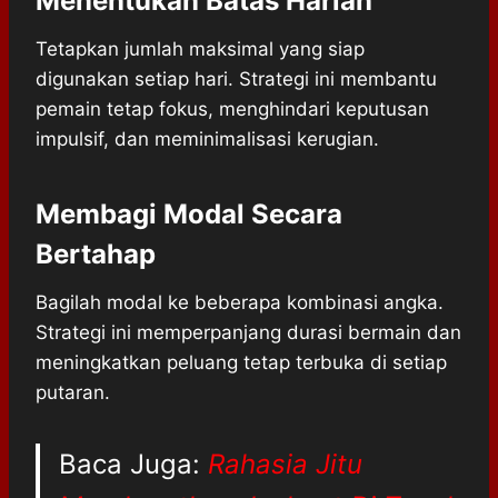
Menentukan Batas Harian
Tetapkan jumlah maksimal yang siap
digunakan setiap hari. Strategi ini membantu
pemain tetap fokus, menghindari keputusan
impulsif, dan meminimalisasi kerugian.
Membagi Modal Secara
Bertahap
Bagilah modal ke beberapa kombinasi angka.
Strategi ini memperpanjang durasi bermain dan
meningkatkan peluang tetap terbuka di setiap
putaran.
Baca Juga:
Rahasia Jitu