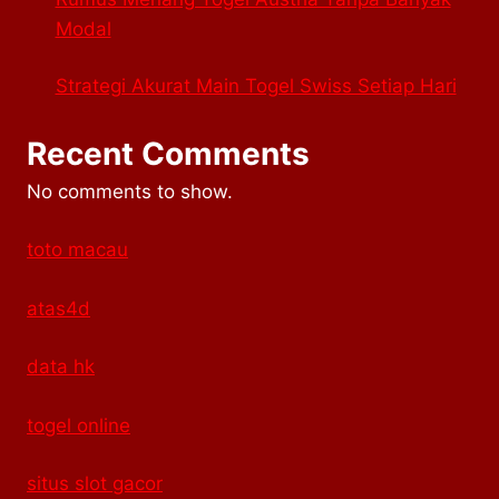
Modal
Strategi Akurat Main Togel Swiss Setiap Hari
Recent Comments
No comments to show.
toto macau
atas4d
data hk
togel online
situs slot gacor