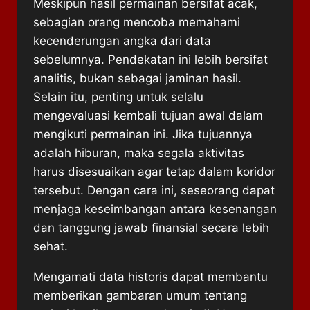
Meskipun hasil permainan bersifat acak,
sebagian orang mencoba memahami
kecenderungan angka dari data
sebelumnya. Pendekatan ini lebih bersifat
analitis, bukan sebagai jaminan hasil.
Selain itu, penting untuk selalu
mengevaluasi kembali tujuan awal dalam
mengikuti permainan ini. Jika tujuannya
adalah hiburan, maka segala aktivitas
harus disesuaikan agar tetap dalam koridor
tersebut. Dengan cara ini, seseorang dapat
menjaga keseimbangan antara kesenangan
dan tanggung jawab finansial secara lebih
sehat.
Mengamati data historis dapat membantu
memberikan gambaran umum tentang