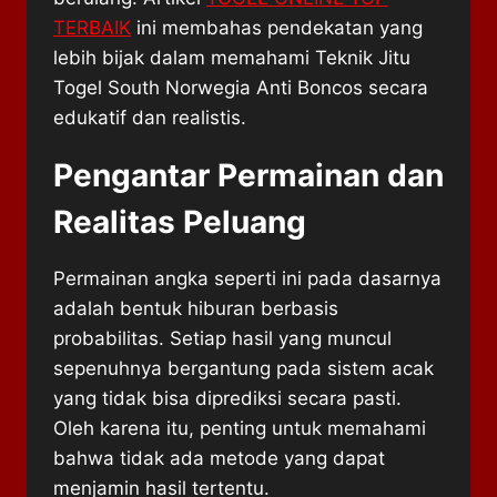
TERBAIK
ini membahas pendekatan yang
lebih bijak dalam memahami Teknik Jitu
Togel South Norwegia Anti Boncos secara
edukatif dan realistis.
Pengantar Permainan dan
Realitas Peluang
Permainan angka seperti ini pada dasarnya
adalah bentuk hiburan berbasis
probabilitas. Setiap hasil yang muncul
sepenuhnya bergantung pada sistem acak
yang tidak bisa diprediksi secara pasti.
Oleh karena itu, penting untuk memahami
bahwa tidak ada metode yang dapat
menjamin hasil tertentu.