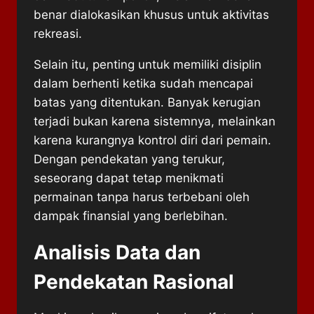
benar dialokasikan khusus untuk aktivitas
rekreasi.
Selain itu, penting untuk memiliki disiplin
dalam berhenti ketika sudah mencapai
batas yang ditentukan. Banyak kerugian
terjadi bukan karena sistemnya, melainkan
karena kurangnya kontrol diri dari pemain.
Dengan pendekatan yang terukur,
seseorang dapat tetap menikmati
permainan tanpa harus terbebani oleh
dampak finansial yang berlebihan.
Analisis Data dan
Pendekatan Rasional