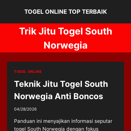
Skip
TOGEL ONLINE TOP TERBAIK
to
content
Trik Jitu Togel South
Norwegia
TOGEL ONLINE
Teknik Jitu Togel South
Norwegia Anti Boncos
By
04/28/2026
admincandy
Panduan ini menyajikan informasi seputar
togel South Norwegia dengan fokus