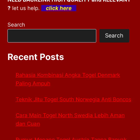
?
let us help.
click here
Search
Search
Recent Posts
Rahasia Kombinasi Angka Togel Denmark
Paling Ampuh
Teknik Jitu Togel South Norwegia Anti Boncos
Cara Main Togel North Swedia Lebih Aman
dan Cuan
Rumus Menang Togel Austria Tanpa Banyak