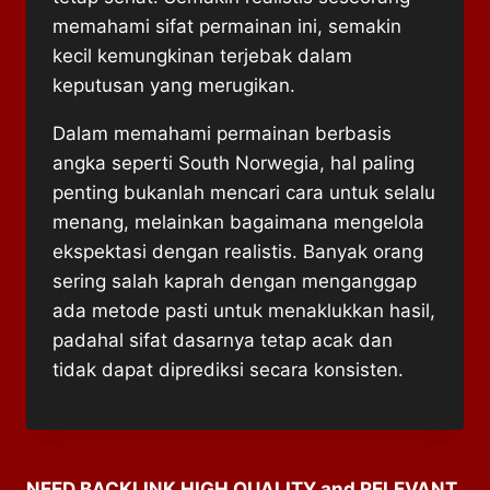
memahami sifat permainan ini, semakin
kecil kemungkinan terjebak dalam
keputusan yang merugikan.
Dalam memahami permainan berbasis
angka seperti South Norwegia, hal paling
penting bukanlah mencari cara untuk selalu
menang, melainkan bagaimana mengelola
ekspektasi dengan realistis. Banyak orang
sering salah kaprah dengan menganggap
ada metode pasti untuk menaklukkan hasil,
padahal sifat dasarnya tetap acak dan
tidak dapat diprediksi secara konsisten.
NEED BACKLINK HIGH QUALITY and RELEVANT