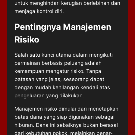
untuk menghindari kerugian berlebihan dan
menjaga kontrol diri.
Pentingnya Manajemen
Risiko
Salah satu kunci utama dalam mengikuti
permainan berbasis peluang adalah
kemampuan mengatur risiko. Tanpa
batasan yang jelas, seseorang dapat
dengan mudah kehilangan kendali atas
pengeluaran yang dilakukan.
Manajemen risiko dimulai dari menetapkan
batas dana yang siap digunakan sebagai
hiburan. Dana ini sebaiknya bukan berasal
dari kebutuhan pokok, melainkan benar-