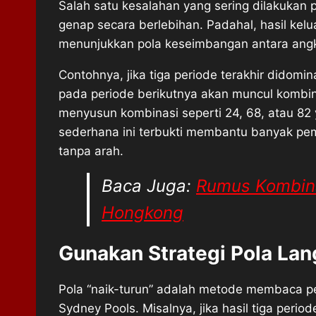
Salah satu kesalahan yang sering dilakukan 
genap secara berlebihan. Padahal, hasil kel
menunjukkan pola keseimbangan antara angk
Contohnya, jika tiga periode terakhir didomi
pada periode berikutnya akan muncul kombi
menyusun kombinasi seperti 24, 68, atau 82 ya
sederhana ini terbukti membantu banyak pe
tanpa arah.
Baca Juga:
Rumus Kombinas
Hongkong
Gunakan Strategi Pola Lan
Pola “naik-turun” adalah metode membaca pe
Sydney Pools. Misalnya, jika hasil tiga perio