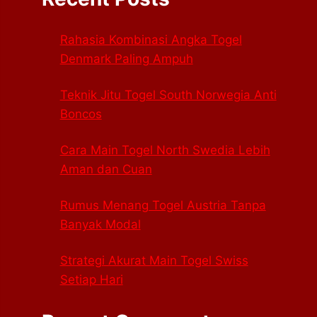
Rahasia Kombinasi Angka Togel
Denmark Paling Ampuh
Teknik Jitu Togel South Norwegia Anti
Boncos
Cara Main Togel North Swedia Lebih
Aman dan Cuan
Rumus Menang Togel Austria Tanpa
Banyak Modal
Strategi Akurat Main Togel Swiss
Setiap Hari