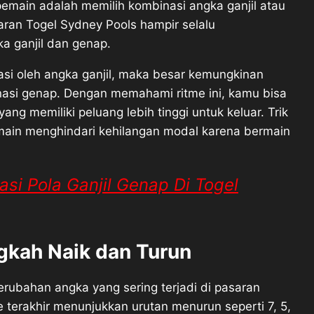
pemain adalah memilih kombinasi angka ganjil atau
uaran Togel Sydney Pools hampir selalu
a ganjil dan genap.
nasi oleh angka ganjil, maka besar kemungkinan
nasi genap. Dengan memahami ritme ini, kamu bisa
ng memiliki peluang lebih tinggi untuk keluar. Trik
main menghindari kehilangan modal karena bermain
i Pola Ganjil Genap Di Togel
gkah Naik dan Turun
rubahan angka yang sering terjadi di pasaran
de terakhir menunjukkan urutan menurun seperti 7, 5,