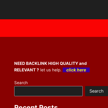
NEED BACKLINK HIGH QUALITY and
RELEVANT ?
let us help.
click here
Search
Search
Recent Posts