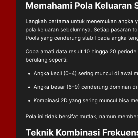
Memahami Pola Keluaran S
Langkah pertama untuk menemukan angka ya
pola keluaran sebelumnya. Setiap pasaran tog
Pools yang cenderung stabil pada angka ten
Coba amati data result 10 hingga 20 periode
berulang seperti:
Angka kecil (0–4) sering muncul di awal m
Angka besar (6–9) cenderung dominan di 
Kombinasi 2D yang sering muncul bisa m
Pola ini tidak bersifat mutlak, namun memberi
Teknik Kombinasi Frekuens