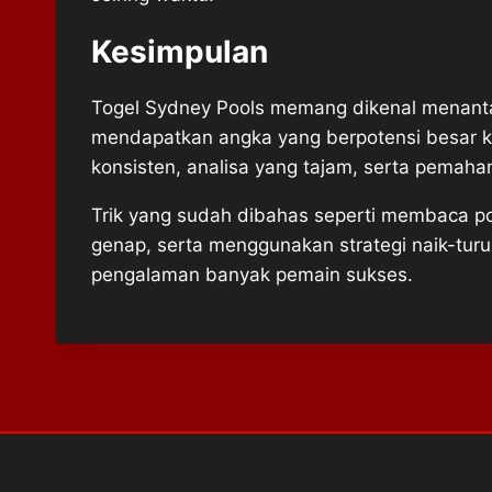
Kesimpulan
Togel Sydney Pools memang dikenal menantang
mendapatkan angka yang berpotensi besar k
konsisten, analisa yang tajam, serta pemah
Trik yang sudah dibahas seperti membaca po
genap, serta menggunakan strategi naik-turun
pengalaman banyak pemain sukses.