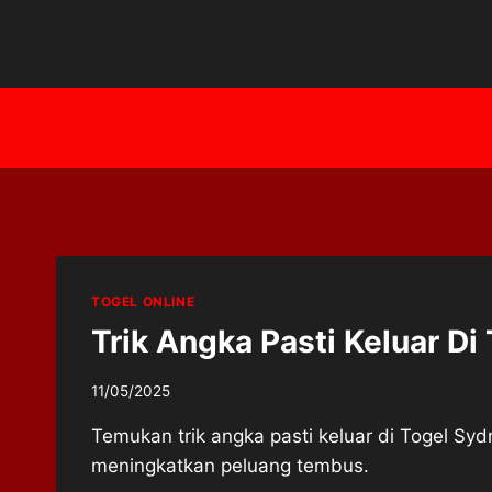
Skip
to
content
TOGEL ONLINE
Trik Angka Pasti Keluar Di
By
11/05/2025
admincandy
Temukan trik angka pasti keluar di Togel Sy
meningkatkan peluang tembus.