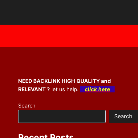
NEED BACKLINK HIGH QUALITY and
RELEVANT ?
let us help.
click here
Search
Search
Recent Posts