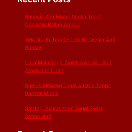
Rahasia Kombinasi Angka Togel
Denmark Paling Ampuh
Teknik Jitu Togel South Norwegia Anti
Boncos
Cara Main Togel North Swedia Lebih
Aman dan Cuan
Rumus Menang Togel Austria Tanpa
Banyak Modal
Strategi Akurat Main Togel Swiss
Setiap Hari