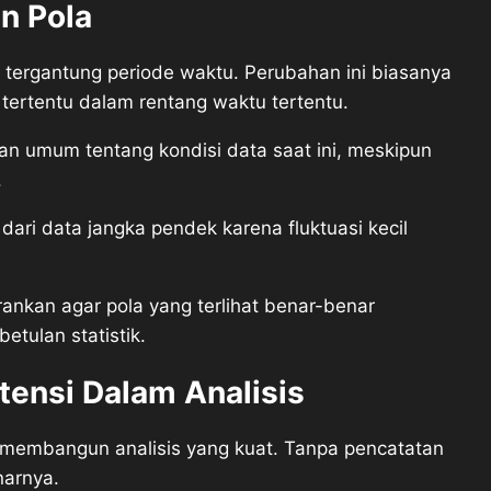
n Pola
tergantung periode waktu. Perubahan ini biasanya
 tertentu dalam rentang waktu tertentu.
n umum tentang kondisi data saat ini, meskipun
.
ari data jangka pendek karena fluktuasi kecil
rankan agar pola yang terlihat benar-benar
tulan statistik.
tensi Dalam Analisis
 membangun analisis yang kuat. Tanpa pencatatan
narnya.