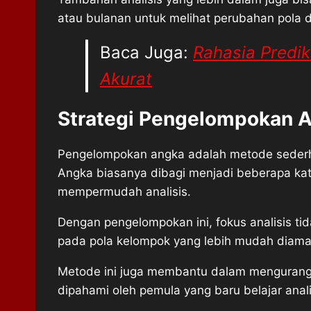
atau bulanan untuk melihat perubahan pola d
Baca Juga:
Rahasia Predik
Akurat
Strategi Pengelompokan An
Pengelompokan angka adalah metode seder
Angka biasanya dibagi menjadi beberapa kat
mempermudah analisis.
Dengan pengelompokan ini, fokus analisis tida
pada pola kelompok yang lebih mudah diamat
Metode ini juga membantu dalam mengurangi
dipahami oleh pemula yang baru belajar anali