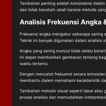
Tambahan penting adalah konsistensi dalam p
dan tidak berubah-ubah karena metode yang
Analisis Frekuensi Angka 
Frekuensi angka mengukur seberapa sering a
Teknik ini banyak digunakan dalam analisis st
Angka yang sering muncul tidak selalu berar
ini dapat memberikan gambaran tentang bag
waktu tertentu.
Dengan mencatat frekuensi secara konsisten, p
membantu dalam memahami karakteristik dat
Tambahan metode visual seperti tabel atau
proses analisis dan memudahkan interpretasi