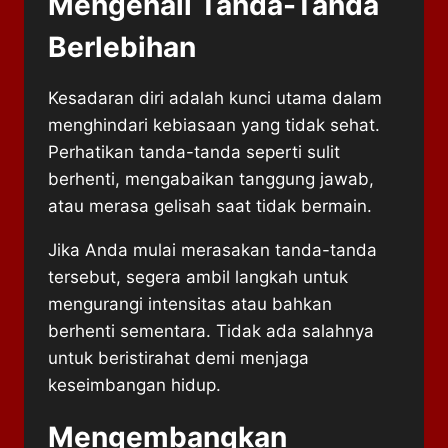
Mengenali Tanda-Tanda
Berlebihan
Kesadaran diri adalah kunci utama dalam
menghindari kebiasaan yang tidak sehat.
Perhatikan tanda-tanda seperti sulit
berhenti, mengabaikan tanggung jawab,
atau merasa gelisah saat tidak bermain.
Jika Anda mulai merasakan tanda-tanda
tersebut, segera ambil langkah untuk
mengurangi intensitas atau bahkan
berhenti sementara. Tidak ada salahnya
untuk beristirahat demi menjaga
keseimbangan hidup.
Mengembangkan