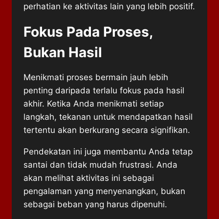
perhatian ke aktivitas lain yang lebih positif.
Fokus Pada Proses,
Bukan Hasil
Menikmati proses bermain jauh lebih
penting daripada terlalu fokus pada hasil
akhir. Ketika Anda menikmati setiap
langkah, tekanan untuk mendapatkan hasil
tertentu akan berkurang secara signifikan.
Pendekatan ini juga membantu Anda tetap
santai dan tidak mudah frustrasi. Anda
akan melihat aktivitas ini sebagai
pengalaman yang menyenangkan, bukan
sebagai beban yang harus dipenuhi.