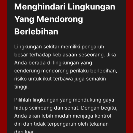
Menghindari Lingkungan
Yang Mendorong
Berlebihan
Lingkungan sekitar memiliki pengaruh
besar terhadap kebiasaan seseorang. Jika
Anda berada di lingkungan yang
cenderung mendorong perilaku berlebihan,
risiko untuk ikut terbawa juga semakin
tinggi.
Pilihlah lingkungan yang mendukung gaya
hidup seimbang dan sehat. Dengan begitu,
Anda akan lebih mudah menjaga kontrol
diri dan tidak terpengaruh oleh tekanan
dari luar.