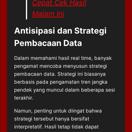
Cepat Cek Hasil
Malam Ini
Antisipasi dan Strategi
Pembacaan Data
Dalam memahami hasil real time, banyak
pengamat mencoba menyusun strategi
pembacaan data. Strategi ini biasanya
berbasis pada pengamatan tren jangka
pendek yang muncul dalam beberapa sesi
terakhir.
Namun, penting untuk diingat bahwa
strategi tersebut hanya bersifat
interpretatif. Hasil tetap tidak dapat