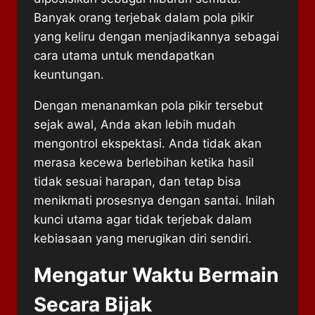
Banyak orang terjebak dalam pola pikir
yang keliru dengan menjadikannya sebagai
cara utama untuk mendapatkan
keuntungan.
Dengan menanamkan pola pikir tersebut
sejak awal, Anda akan lebih mudah
mengontrol ekspektasi. Anda tidak akan
merasa kecewa berlebihan ketika hasil
tidak sesuai harapan, dan tetap bisa
menikmati prosesnya dengan santai. Inilah
kunci utama agar tidak terjebak dalam
kebiasaan yang merugikan diri sendiri.
Mengatur Waktu Bermain
Secara Bijak