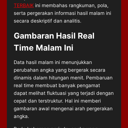
TERBAIK
ini membahas rangkuman, pola,
serta pergerakan informasi hasil malam ini
secara deskriptif dan analitis.
Gambaran Hasil Real
Time Malam Ini
Data hasil malam ini menunjukkan
perubahan angka yang bergerak secara
dinamis dalam hitungan menit. Pembaruan
real time membuat banyak pengamat
dapat melihat fluktuasi yang terjadi dengan
cepat dan terstruktur. Hal ini memberi
gambaran awal mengenai arah pergerakan
angka.