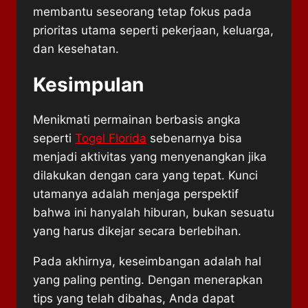
membantu seseorang tetap fokus pada
prioritas utama seperti pekerjaan, keluarga,
dan kesehatan.
Kesimpulan
Menikmati permainan berbasis angka
seperti
Togel Florida
sebenarnya bisa
menjadi aktivitas yang menyenangkan jika
dilakukan dengan cara yang tepat. Kunci
utamanya adalah menjaga perspektif
bahwa ini hanyalah hiburan, bukan sesuatu
yang harus dikejar secara berlebihan.
Pada akhirnya, keseimbangan adalah hal
yang paling penting. Dengan menerapkan
tips yang telah dibahas, Anda dapat