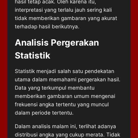
hasil tetap acak. Oleh karena itu,
interpretasi yang terlalu jauh sering kali
tidak memberikan gambaran yang akurat
terhadap hasil berikutnya.
Analisis Pergerakan
Statistik
Statistik menjadi salah satu pendekatan
utama dalam memahami pergerakan hasil.
Data yang terkumpul membantu
memberikan gambaran umum mengenai
frekuensi angka tertentu yang muncul
dalam periode tertentu.
Dalam analisis malam ini, terlihat adanya
distribusi angka yang cukup merata. Tidak