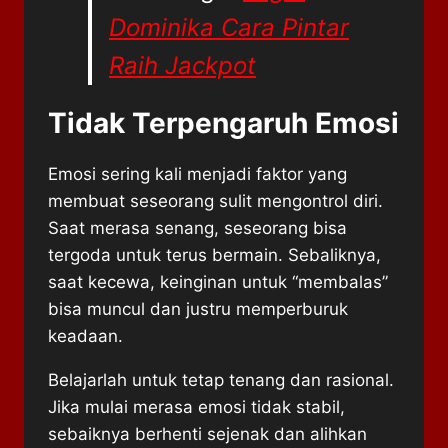
Dominika Cara Pintar
Raih Jackpot
Tidak Terpengaruh Emosi
Emosi sering kali menjadi faktor yang
membuat seseorang sulit mengontrol diri.
Saat merasa senang, seseorang bisa
tergoda untuk terus bermain. Sebaliknya,
saat kecewa, keinginan untuk “membalas”
bisa muncul dan justru memperburuk
keadaan.
Belajarlah untuk tetap tenang dan rasional.
Jika mulai merasa emosi tidak stabil,
sebaiknya berhenti sejenak dan alihkan