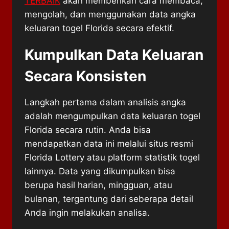
TERBAIK
akan memberikan cara membaca,
mengolah, dan menggunakan data angka
keluaran togel Florida secara efektif.
Kumpulkan Data Keluaran
Secara Konsisten
Langkah pertama dalam analisis angka
adalah mengumpulkan data keluaran togel
Florida secara rutin. Anda bisa
mendapatkan data ini melalui situs resmi
Florida Lottery atau platform statistik togel
lainnya. Data yang dikumpulkan bisa
berupa hasil harian, mingguan, atau
bulanan, tergantung dari seberapa detail
Anda ingin melakukan analisa.