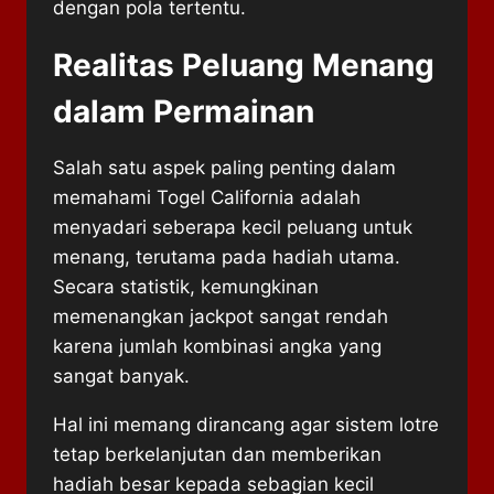
dengan pola tertentu.
Realitas Peluang Menang
dalam Permainan
Salah satu aspek paling penting dalam
memahami Togel California adalah
menyadari seberapa kecil peluang untuk
menang, terutama pada hadiah utama.
Secara statistik, kemungkinan
memenangkan jackpot sangat rendah
karena jumlah kombinasi angka yang
sangat banyak.
Hal ini memang dirancang agar sistem lotre
tetap berkelanjutan dan memberikan
hadiah besar kepada sebagian kecil