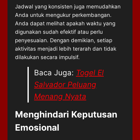
Jadwal yang konsisten juga memudahkan
Anda untuk mengukur perkembangan.
Anda dapat melihat apakah waktu yang
digunakan sudah efektif atau perlu
penyesuaian. Dengan demikian, setiap
aktivitas menjadi lebih terarah dan tidak
dilakukan secara impulsif.
Baca Juga:
Togel El
Salvador Peluang
Menang Nyata
Menghindari Keputusan
Emosional