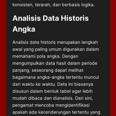
konsisten, terarah, dan berbasis logika.
Analisis Data Historis
Angka
Analisis data historis merupakan langkah
awal yang paling umum digunakan dalam
memahami pola angka. Dengan
mengumpulkan data hasil dalam periode
panjang, seseorang dapat melihat
bagaimana angka-angka tertentu muncul
dari waktu ke waktu. Data ini biasanya
disusun dalam bentuk tabel agar lebih
mudah dibaca dan dianalisis. Dari sini,
pengamat mencoba mengidentifikasi
apakah ada kecenderungan tertentu yang