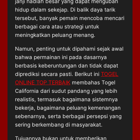
janji hadiah besar yang dapat mengubah
hidup dalam sekejap. Di balik daya tarik
tersebut, banyak pemain mencoba mencari
berbagai cara atau strategi untuk
meningkatkan peluang menang.
Namun, penting untuk dipahami sejak awal
bahwa permainan ini pada dasarnya
berbasis keberuntungan dan tidak dapat
diprediksi secara pasti. Berikut ini
TOGEL
ONLINE TOP TERBAIK
membahas Togel
California dari sudut pandang yang lebih
realistis, termasuk bagaimana sistemnya
bekerja, bagaimana peluang kemenangan
sebenarnya, serta berbagai persepsi yang
sering berkembang di masyarakat.
Tujuannya bukan untuk memberikan