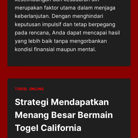
merupakan faktor utama dalam menjaga
keberlanjutan. Dengan menghindari
keputusan impulsif dan tetap berpegang
pada rencana, Anda dapat mencapai hasil
yang lebih baik tanpa mengorbankan
kondisi finansial maupun mental.
TOGEL ONLINE
Strategi Mendapatkan
Menang Besar Bermain
Togel California