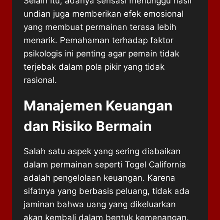
Selain itu, adanya sensasi menunggu hasil
undian juga memberikan efek emosional
yang membuat permainan terasa lebih
menarik. Pemahaman terhadap faktor
psikologis ini penting agar pemain tidak
terjebak dalam pola pikir yang tidak
rasional.
Manajemen Keuangan
dan Risiko Bermain
Salah satu aspek yang sering diabaikan
dalam permainan seperti Togel California
adalah pengelolaan keuangan. Karena
sifatnya yang berbasis peluang, tidak ada
jaminan bahwa uang yang dikeluarkan
akan kembali dalam bentuk kemenangan.