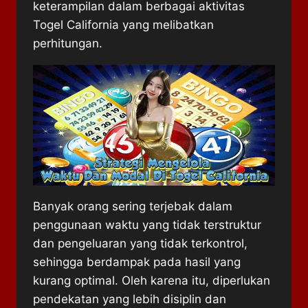
keterampilan dalam berbagai aktivitas
Togel California yang melibatkan
perhitungan.
Banyak orang sering terjebak dalam
penggunaan waktu yang tidak terstruktur
dan pengeluaran yang tidak terkontrol,
sehingga berdampak pada hasil yang
kurang optimal. Oleh karena itu, diperlukan
pendekatan yang lebih disiplin dan