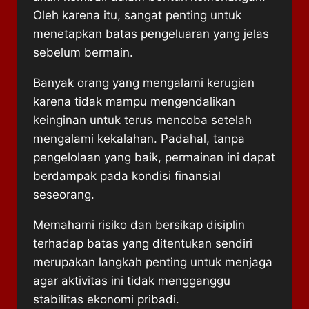
Oleh karena itu, sangat penting untuk
menetapkan batas pengeluaran yang jelas
sebelum bermain.
Banyak orang yang mengalami kerugian
karena tidak mampu mengendalikan
keinginan untuk terus mencoba setelah
mengalami kekalahan. Padahal, tanpa
pengelolaan yang baik, permainan ini dapat
berdampak pada kondisi finansial
seseorang.
Memahami risiko dan bersikap disiplin
terhadap batas yang ditentukan sendiri
merupakan langkah penting untuk menjaga
agar aktivitas ini tidak mengganggu
stabilitas ekonomi pribadi.