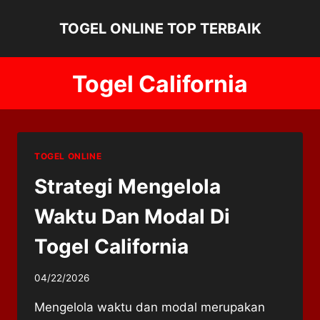
Skip
TOGEL ONLINE TOP TERBAIK
to
content
Togel California
TOGEL ONLINE
Strategi Mengelola
Waktu Dan Modal Di
Togel California
By
04/22/2026
admincandy
Mengelola waktu dan modal merupakan