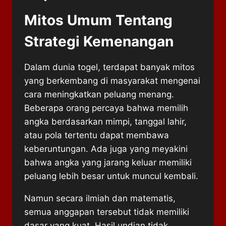
Mitos Umum Tentang
Strategi Kemenangan
Dalam dunia togel, terdapat banyak mitos
yang berkembang di masyarakat mengenai
cara meningkatkan peluang menang.
Beberapa orang percaya bahwa memilih
angka berdasarkan mimpi, tanggal lahir,
atau pola tertentu dapat membawa
keberuntungan. Ada juga yang meyakini
bahwa angka yang jarang keluar memiliki
peluang lebih besar untuk muncul kembali.
Namun secara ilmiah dan matematis,
semua anggapan tersebut tidak memiliki
dasar yang kuat. Hasil undian tidak