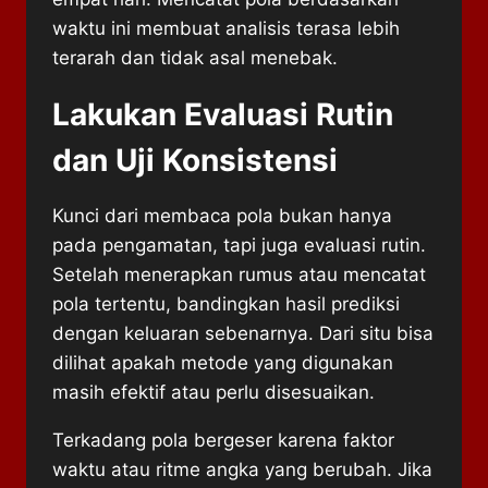
waktu ini membuat analisis terasa lebih
terarah dan tidak asal menebak.
Lakukan Evaluasi Rutin
dan Uji Konsistensi
Kunci dari membaca pola bukan hanya
pada pengamatan, tapi juga evaluasi rutin.
Setelah menerapkan rumus atau mencatat
pola tertentu, bandingkan hasil prediksi
dengan keluaran sebenarnya. Dari situ bisa
dilihat apakah metode yang digunakan
masih efektif atau perlu disesuaikan.
Terkadang pola bergeser karena faktor
waktu atau ritme angka yang berubah. Jika