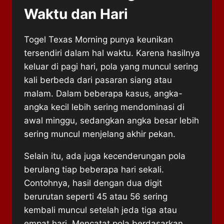
Waktu dan Hari
Togel Texas Morning punya keunikan
tersendiri dalam hal waktu. Karena hasilnya
keluar di pagi hari, pola yang muncul sering
kali berbeda dari pasaran siang atau
malam. Dalam beberapa kasus, angka-
angka kecil lebih sering mendominasi di
awal minggu, sedangkan angka besar lebih
sering muncul menjelang akhir pekan.
Selain itu, ada juga kecenderungan pola
berulang tiap beberapa hari sekali.
Contohnya, hasil dengan dua digit
berurutan seperti 45 atau 56 sering
kembali muncul setelah jeda tiga atau
empat hari. Mencatat pola berdasarkan