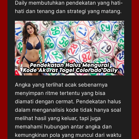
Daily membutuhkan pendekatan yang hati-
hati dan tenang dan strategi yang matang.
Angka yang terlihat acak sebenarnya
menyimpan ritme tertentu yang bisa
diamati dengan cermat. Pendekatan halus
dalam menganalisis kode tidak hanya soal
melihat hasil yang keluar, tapi juga
memahami hubungan antar angka dan
kemungkinan pola yang muncul dari waktu