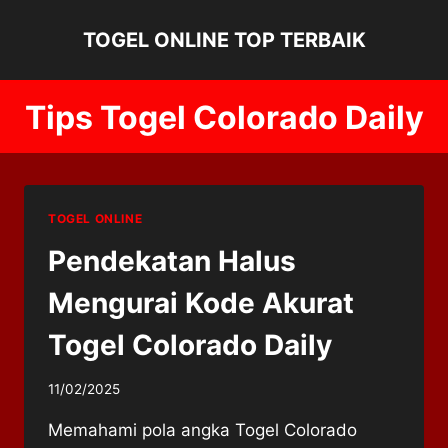
Skip
TOGEL ONLINE TOP TERBAIK
to
content
Tips Togel Colorado Daily
TOGEL ONLINE
Pendekatan Halus
Mengurai Kode Akurat
Togel Colorado Daily
By
11/02/2025
admincandy
Memahami pola angka Togel Colorado