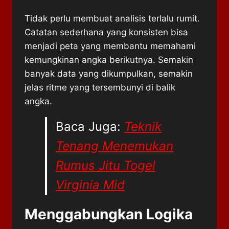
Tidak perlu membuat analisis terlalu rumit.
Catatan sederhana yang konsisten bisa
menjadi peta yang membantu memahami
kemungkinan angka berikutnya. Semakin
banyak data yang dikumpulkan, semakin
jelas ritme yang tersembunyi di balik
angka.
Baca Juga:
Teknik
Tenang Menemukan
Rumus Jitu Togel
Virginia Mid
Menggabungkan Logika