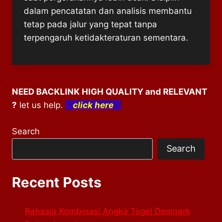
dalam pencatatan dan analisis membantu
tetap pada jalur yang tepat tanpa
terpengaruh ketidakteraturan sementara.
NEED BACKLINK HIGH QUALITY and RELEVANT
?
let us help.
click here
Search
Search
Recent Posts
Rahasia Kombinasi Angka Togel Denmark