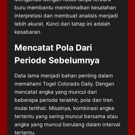
buru membantu meminimalkan kesalahan
interpretasi dan membuat analisis menjadi
lebih akurat. Kunci dari tahap ini adalah
kesabaran.
Mencatat Pola Dari
Periode Sebelumnya
Data lama menjadi bahan penting dalam
memahami Togel Colorado Daily. Dengan
mencatat angka yang muncul dari
beberapa periode terakhir, pola dan tren
mulai terlihat. Misalnya, kombinasi angka
tertentu yang sering muncul bersama atau
angka yang muncul berulang dalam interval
tertentu.