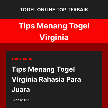
Skip
TOGEL ONLINE TOP TERBAIK
to
content
Tips Menang Togel
Virginia
TOGEL ONLINE
Tips Menang Togel
Virginia Rahasia Para
Juara
By
02/23/2025
admincandy