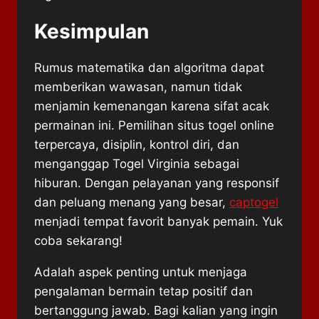
Kesimpulan
Rumus matematika dan algoritma dapat
memberikan wawasan, namun tidak
menjamin kemenangan karena sifat acak
permainan ini. Pemilihan situs togel online
terpercaya, disiplin, kontrol diri, dan
menganggap Togel Virginia sebagai
hiburan. Dengan pelayanan yang responsif
dan peluang menang yang besar,
captogel
menjadi tempat favorit banyak pemain. Yuk
coba sekarang!
Adalah aspek penting untuk menjaga
pengalaman bermain tetap positif dan
bertanggung jawab. Bagi kalian yang ingin