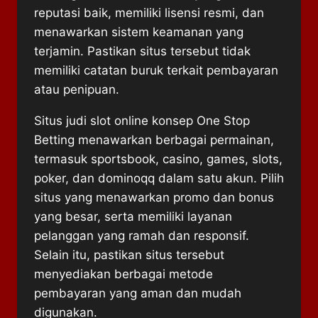
reputasi baik, memiliki lisensi resmi, dan
menawarkan sistem keamanan yang
terjamin. Pastikan situs tersebut tidak
memiliki catatan buruk terkait pembayaran
atau penipuan.
Situs judi slot online konsep One Stop
Betting menawarkan berbagai permainan,
termasuk sportsbook, casino, games, slots,
poker, dan dominoqq dalam satu akun. Pilih
situs yang menawarkan promo dan bonus
yang besar, serta memiliki layanan
pelanggan yang ramah dan responsif.
Selain itu, pastikan situs tersebut
menyediakan berbagai metode
pembayaran yang aman dan mudah
digunakan.