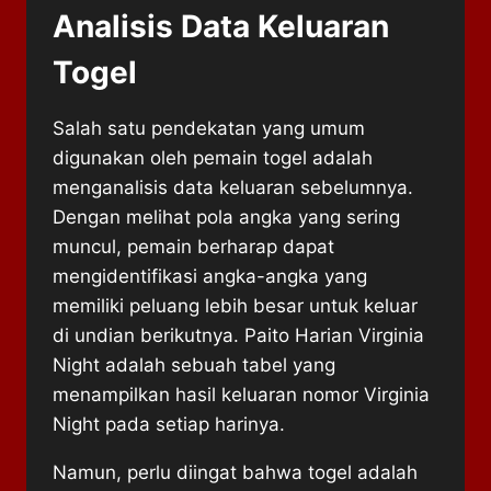
Analisis Data Keluaran
Togel
Salah satu pendekatan yang umum
digunakan oleh pemain togel adalah
menganalisis data keluaran sebelumnya.
Dengan melihat pola angka yang sering
muncul, pemain berharap dapat
mengidentifikasi angka-angka yang
memiliki peluang lebih besar untuk keluar
di undian berikutnya. Paito Harian Virginia
Night adalah sebuah tabel yang
menampilkan hasil keluaran nomor Virginia
Night pada setiap harinya.
Namun, perlu diingat bahwa togel adalah