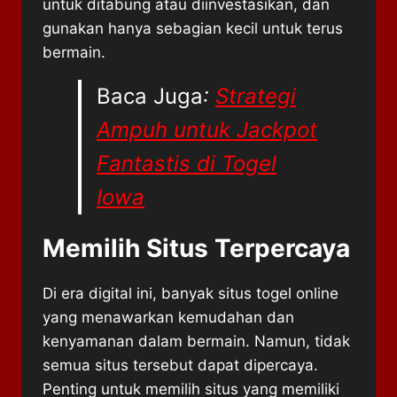
untuk ditabung atau diinvestasikan, dan
gunakan hanya sebagian kecil untuk terus
bermain.
Baca Juga
:
Strategi
Ampuh untuk Jackpot
Fantastis di Togel
Iowa
Memilih Situs Terpercaya
Di era digital ini, banyak situs togel online
yang menawarkan kemudahan dan
kenyamanan dalam bermain. Namun, tidak
semua situs tersebut dapat dipercaya.
Penting untuk memilih situs yang memiliki