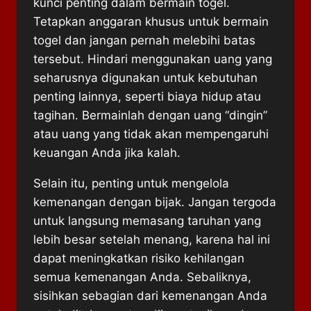
kunci penting dalam bermain togel.
Tetapkan anggaran khusus untuk bermain
togel dan jangan pernah melebihi batas
tersebut. Hindari menggunakan uang yang
seharusnya digunakan untuk kebutuhan
penting lainnya, seperti biaya hidup atau
tagihan. Bermainlah dengan uang “dingin”
atau uang yang tidak akan mempengaruhi
keuangan Anda jika kalah.
Selain itu, penting untuk mengelola
kemenangan dengan bijak. Jangan tergoda
untuk langsung memasang taruhan yang
lebih besar setelah menang, karena hal ini
dapat meningkatkan risiko kehilangan
semua kemenangan Anda. Sebaliknya,
sisihkan sebagian dari kemenangan Anda