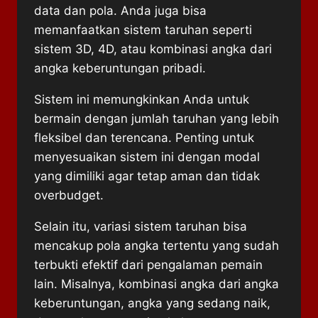
data dan pola. Anda juga bisa
memanfaatkan sistem taruhan seperti
sistem 3D, 4D, atau kombinasi angka dari
angka keberuntungan pribadi.
Sistem ini memungkinkan Anda untuk
bermain dengan jumlah taruhan yang lebih
fleksibel dan terencana. Penting untuk
menyesuaikan sistem ini dengan modal
yang dimiliki agar tetap aman dan tidak
overbudget.
Selain itu, variasi sistem taruhan bisa
mencakup pola angka tertentu yang sudah
terbukti efektif dari pengalaman pemain
lain. Misalnya, kombinasi angka dari angka
keberuntungan, angka yang sedang naik,