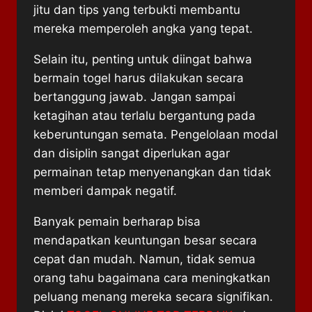
jitu dan tips yang terbukti membantu
mereka memperoleh angka yang tepat.
Selain itu, penting untuk diingat bahwa
bermain togel harus dilakukan secara
bertanggung jawab. Jangan sampai
ketagihan atau terlalu bergantung pada
keberuntungan semata. Pengelolaan modal
dan disiplin sangat diperlukan agar
permainan tetap menyenangkan dan tidak
memberi dampak negatif.
Banyak pemain berharap bisa
mendapatkan keuntungan besar secara
cepat dan mudah. Namun, tidak semua
orang tahu bagaimana cara meningkatkan
peluang menang mereka secara signifikan.