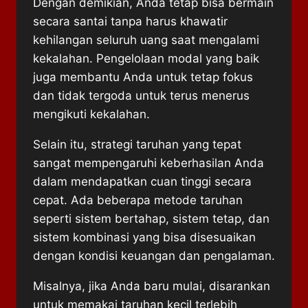
Dengan demikian, Anda tetap bisa bermain
secara santai tanpa harus khawatir
kehilangan seluruh uang saat mengalami
kekalahan. Pengelolaan modal yang baik
juga membantu Anda untuk tetap fokus
dan tidak tergoda untuk terus menerus
mengikuti kekalahan.
Selain itu, strategi taruhan yang tepat
sangat mempengaruhi keberhasilan Anda
dalam mendapatkan cuan tinggi secara
cepat. Ada beberapa metode taruhan
seperti sistem bertahap, sistem tetap, dan
sistem kombinasi yang bisa disesuaikan
dengan kondisi keuangan dan pengalaman.
Misalnya, jika Anda baru mulai, disarankan
untuk memakai taruhan kecil terlebih