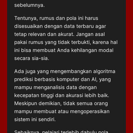
sebelumnya.
Tentunya, rumus dan pola ini harus
disesuaikan dengan data terbaru agar
tetap relevan dan akurat. Jangan asal
pakai rumus yang tidak terbukti, karena hal
ini bisa membuat Anda kehilangan modal
secara sia-sia.
Ada juga yang mengembangkan algoritma
prediksi berbasis komputer dan AI, yang
mampu menganalisis data dengan
kecepatan tinggi dan akurasi lebih baik.
Meskipun demikian, tidak semua orang
mampu membuat atau mengoperasikan
sistem ini sendiri.
Sebaiknya, pelajari terlebih dahulu pola