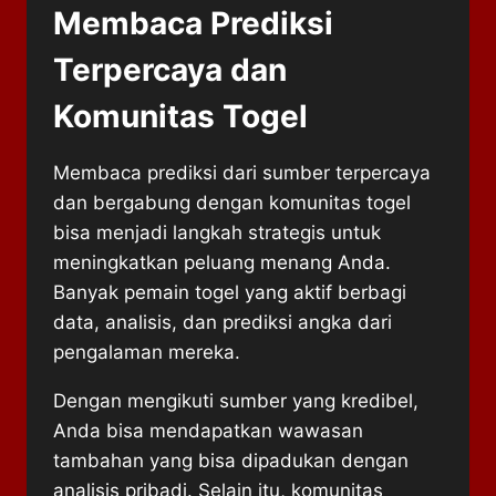
Membaca Prediksi
Terpercaya dan
Komunitas Togel
Membaca prediksi dari sumber terpercaya
dan bergabung dengan komunitas togel
bisa menjadi langkah strategis untuk
meningkatkan peluang menang Anda.
Banyak pemain togel yang aktif berbagi
data, analisis, dan prediksi angka dari
pengalaman mereka.
Dengan mengikuti sumber yang kredibel,
Anda bisa mendapatkan wawasan
tambahan yang bisa dipadukan dengan
analisis pribadi. Selain itu, komunitas