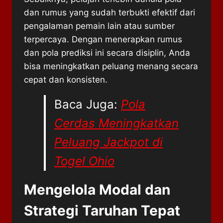
dan rumus yang sudah terbukti efektif dari
pengalaman pemain lain atau sumber
terpercaya. Dengan menerapkan rumus
dan pola prediksi ini secara disiplin, Anda
bisa meningkatkan peluang menang secara
cepat dan konsisten.
Baca Juga:
Pola
Cerdas Meningkatkan
Peluang Jackpot di
Togel Ohio
Mengelola Modal dan
Strategi Taruhan Tepat