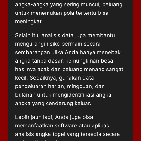
angka-angka yang sering muncul, peluang
untuk menemukan pola tertentu bisa
meningkat.
Selain itu, analisis data juga membantu
mengurangi risiko bermain secara
sembarangan. Jika Anda hanya menebak
angka tanpa dasar, kemungkinan besar
hasilnya acak dan peluang menang sangat
kecil. Sebaiknya, gunakan data
pengeluaran harian, mingguan, dan
bulanan untuk mengidentifikasi angka-
angka yang cenderung keluar.
Lebih jauh lagi, Anda juga bisa
memanfaatkan software atau aplikasi
analisis angka togel yang tersedia secara