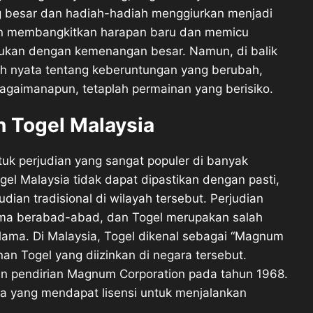
g besar dan hadiah-hadiah menggiurkan menjadi
ian membangkitkan harapan baru dan memicu
akukan dengan kemenangan besar. Namun, di balik
sah nyata tentang keberuntungan yang berubah,
gaimanapun, tetaplah permainan yang berisiko.
 Togel Malaysia
tuk perjudian yang sangat populer di banyak
gel Malaysia tidak dapat dipastikan dengan pasti,
judian tradisional di wilayah tersebut. Perjudian
ama berabad-abad, dan Togel merupakan salah
lama. Di Malaysia, Togel dikenal sebagai “Magnum
an Togel yang diizinkan di negara tersebut.
n pendirian Magnum Corporation pada tahun 1968.
a yang mendapat lisensi untuk menjalankan