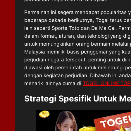
Permainan ini segera mendapat popularitas 
beberapa dekade berikutnya, Togel terus b
lain seperti Sports Toto dan Da Ma Cai. Per
dalam format, aturan, dan teknologi yang d
untuk memungkinkan orang bermain melalui p
Malaysia memiliki basis penggemar yang kuat
perjudian negara tersebut, penting untuk dii
diawasi oleh pemerintah untuk melindungi pem
dengan kegiatan perjudian. Dibawah ini anda
menarik lainnya cuma di
TOGEL ONLINE TOP
Strategi Spesifik Untuk M