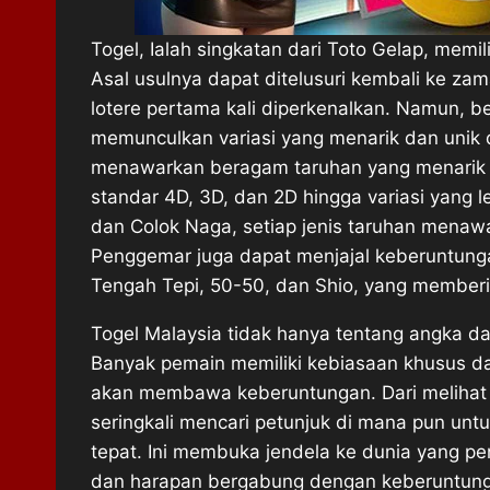
Togel, Ialah singkatan dari Toto Gelap, memi
Asal usulnya dapat ditelusuri kembali ke za
lotere pertama kali diperkenalkan. Namun, 
memunculkan variasi yang menarik dan unik da
menawarkan beragam taruhan yang menarik 
standar 4D, 3D, dan 2D hingga variasi yang 
dan Colok Naga, setiap jenis taruhan menaw
Penggemar juga dapat menjajal keberuntung
Tengah Tepi, 50-50, dan Shio, yang member
Togel Malaysia tidak hanya tentang angka dan
Banyak pemain memiliki kebiasaan khusus d
akan membawa keberuntungan. Dari melihat
seringkali mencari petunjuk di mana pun u
tepat. Ini membuka jendela ke dunia yang p
dan harapan bergabung dengan keberuntunga