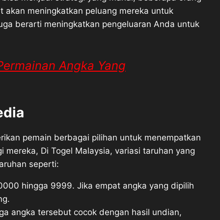
et akan meningkatkan peluang mereka untuk
juga berarti meningkatkan pengeluaran Anda untuk
 Permainan Angka Yang
edia
erikan pemain berbagai pilihan untuk menempatkan
i mereka, Di Togel Malaysia, variasi taruhan yang
aruhan seperti:
0000 hingga 9999. Jika empat angka yang dipilih
ng.
iga angka tersebut cocok dengan hasil undian,