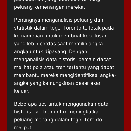
peluang kemenangan mereka.
Pentingnya menganalisis peluang dan
statistik dalam togel Toronto terletak pada
kemampuan untuk membuat keputusan
yang lebih cerdas saat memilih angka-
angka untuk dipasang. Dengan
menganalisis data historis, pemain dapat
melihat pola atau tren tertentu yang dapat
membantu mereka mengidentifikasi angka-
angka yang kemungkinan besar akan
keluar.
Beberapa tips untuk menggunakan data
historis dan tren untuk meningkatkan
peluang menang dalam togel Toronto
meliputi: