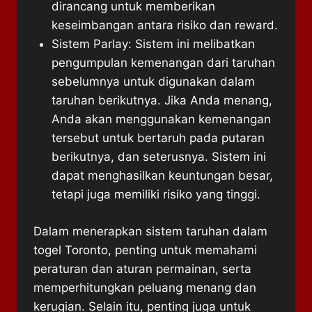
dirancang untuk memberikan
keseimbangan antara risiko dan reward.
Sistem Parlay: Sistem ini melibatkan
pengumpulan kemenangan dari taruhan
sebelumnya untuk digunakan dalam
taruhan berikutnya. Jika Anda menang,
Anda akan menggunakan kemenangan
tersebut untuk bertaruh pada putaran
berikutnya, dan seterusnya. Sistem ini
dapat menghasilkan keuntungan besar,
tetapi juga memiliki risiko yang tinggi.
Dalam menerapkan sistem taruhan dalam
togel Toronto, penting untuk memahami
peraturan dan aturan permainan, serta
memperhitungkan peluang menang dan
kerugian. Selain itu, penting juga untuk