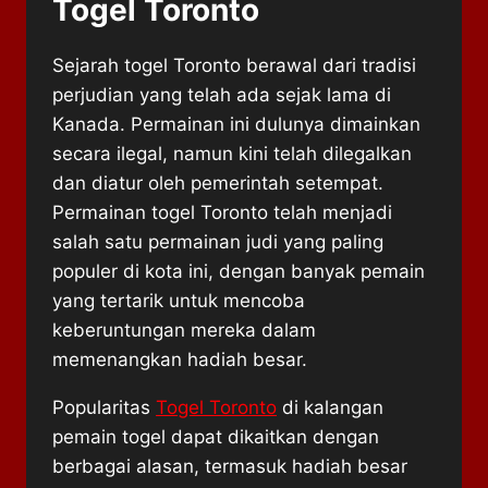
Togel Toronto
Sejarah togel Toronto berawal dari tradisi
perjudian yang telah ada sejak lama di
Kanada. Permainan ini dulunya dimainkan
secara ilegal, namun kini telah dilegalkan
dan diatur oleh pemerintah setempat.
Permainan togel Toronto telah menjadi
salah satu permainan judi yang paling
populer di kota ini, dengan banyak pemain
yang tertarik untuk mencoba
keberuntungan mereka dalam
memenangkan hadiah besar.
Popularitas
Togel Toronto
di kalangan
pemain togel dapat dikaitkan dengan
berbagai alasan, termasuk hadiah besar