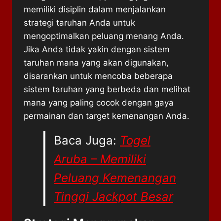
memiliki disiplin dalam menjalankan
strategi taruhan Anda untuk
mengoptimalkan peluang menang Anda.
Jika Anda tidak yakin dengan sistem
taruhan mana yang akan digunakan,
disarankan untuk mencoba beberapa
sistem taruhan yang berbeda dan melihat
mana yang paling cocok dengan gaya
permainan dan target kemenangan Anda.
Baca Juga:
Togel
Aruba – Memiliki
Peluang Kemenangan
Tinggi Jackpot Besar