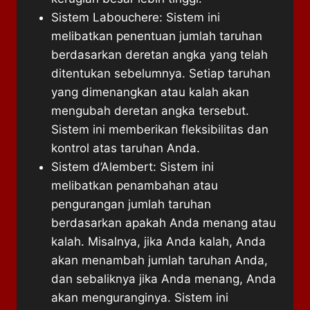
Sistem Labouchere: Sistem ini
melibatkan penentuan jumlah taruhan
berdasarkan deretan angka yang telah
ditentukan sebelumnya. Setiap taruhan
yang dimenangkan atau kalah akan
mengubah deretan angka tersebut.
Sistem ini memberikan fleksibilitas dan
kontrol atas taruhan Anda.
Sistem d’Alembert: Sistem ini
melibatkan penambahan atau
pengurangan jumlah taruhan
berdasarkan apakah Anda menang atau
kalah. Misalnya, jika Anda kalah, Anda
akan menambah jumlah taruhan Anda,
dan sebaliknya jika Anda menang, Anda
akan menguranginya. Sistem ini