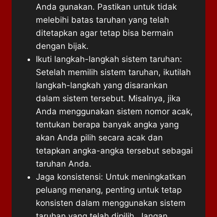
Anda gunakan. Pastikan untuk tidak
melebihi batas taruhan yang telah
ditetapkan agar tetap bisa bermain
dengan bijak.
Ikuti langkah-langkah sistem taruhan:
Setelah memilih sistem taruhan, ikutilah
langkah-langkah yang disarankan
dalam sistem tersebut. Misalnya, jika
Anda menggunakan sistem nomor acak,
tentukan berapa banyak angka yang
akan Anda pilih secara acak dan
tetapkan angka-angka tersebut sebagai
taruhan Anda.
Jaga konsistensi: Untuk meningkatkan
peluang menang, penting untuk tetap
konsisten dalam menggunakan sistem
taruhan yang telah dipilih. Jangan