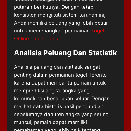
putaran berikutnya. Dengan tetap
konsisten mengikuti sistem taruhan ini,
Anda memiliki peluang yang lebih besar
untuk memenangkan permainan
Togel
Online Top Terbaik.
Analisis Peluang Dan Statistik
Analisis peluang dan statistik sangat
penting dalam permainan togel Toronto
karena dapat membantu pemain untuk
memprediksi angka-angka yang
kemungkinan besar akan keluar. Dengan
melihat data historis hasil pengundian
sebelumnya dan tren angka yang sering
muncul, pemain dapat memiliki
pemahaman yang lebih baik tentang