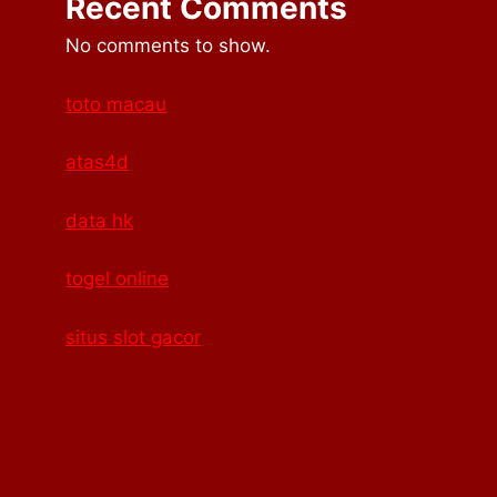
Recent Comments
No comments to show.
toto macau
atas4d
data hk
togel online
situs slot gacor