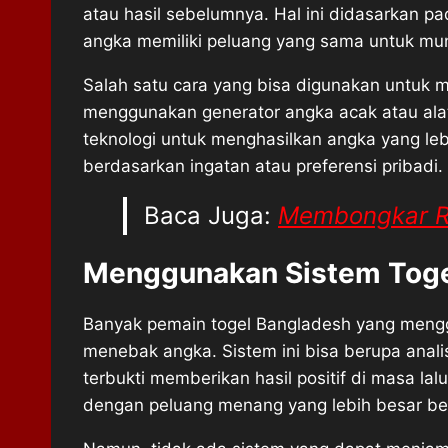
atau hasil sebelumnya. Hal ini didasarkan p
angka memiliki peluang yang sama untuk mun
Salah satu cara yang bisa digunakan untuk 
menggunakan generator angka acak atau ala
teknologi untuk menghasilkan angka yang le
berdasarkan ingatan atau preferensi pribadi.
Baca Juga:
Membongkar Ra
Menggunakan Sistem Tog
Banyak pemain togel Bangladesh yang mengg
menebak angka. Sistem ini bisa berupa analis
terbukti memberikan hasil positif di masa lal
dengan peluang menang yang lebih besar be