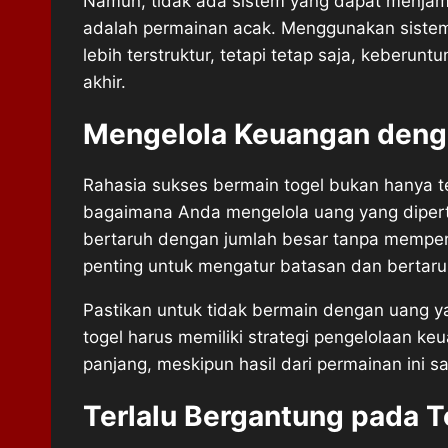
Namun, tidak ada sistem yang dapat menjam
adalah permainan acak. Menggunakan siste
lebih terstruktur, tetapi tetap saja, keberu
akhir.
Mengelola Keuangan denga
Rahasia sukses bermain togel bukan hanya te
bagaimana Anda mengelola uang yang dipert
bertaruh dengan jumlah besar tanpa memper
penting untuk mengatur batasan dan bertaru
Pastikan untuk tidak bermain dengan uang y
togel harus memiliki strategi pengelolaan k
panjang, meskipun hasil dari permainan ini sa
Terlalu Bergantung pada T