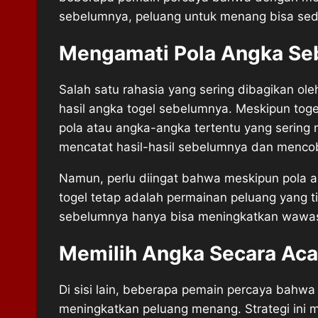
sebelumnya, peluang untuk menang bisa sediki
Mengamati Pola Angka S
Salah satu rahasia yang sering dibagikan o
hasil angka togel sebelumnya. Meskipun tog
pola atau angka-angka tertentu yang serin
mencatat hasil-hasil sebelumnya dan mencob
Namun, perlu diingat bahwa meskipun pola a
togel tetap adalah permainan peluang yang ti
sebelumnya hanya bisa meningkatkan wawas
Memilih Angka Secara Ac
Di sisi lain, beberapa pemain percaya bahwa
meningkatkan peluang menang. Strategi ini m