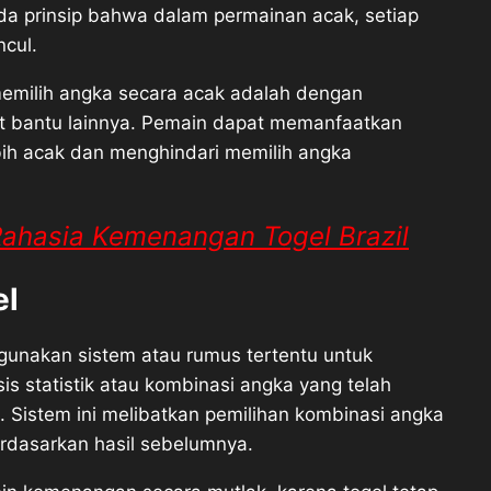
ada prinsip bahwa dalam permainan acak, setiap
cul.
memilih angka secara acak adalah dengan
t bantu lainnya. Pemain dapat memanfaatkan
bih acak dan menghindari memilih angka
hasia Kemenangan Togel Brazil
el
unakan sistem atau rumus tertentu untuk
is statistik atau kombinasi angka yang telah
u. Sistem ini melibatkan pemilihan kombinasi angka
rdasarkan hasil sebelumnya.