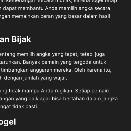
in kemenangan secara mutlak, karena togel tetap
m dapat membantu Anda memilih angka secara
ntungan memainkan peran yang besar dalam hasil
n Bijak
ntang memilih angka yang tepat, tetapi juga
aruhkan. Banyak pemain yang tergoda untuk
timbangkan anggaran mereka. Oleh karena itu,
h dengan jumlah yang wajar.
ang tidak mampu Anda rugikan. Setiap pemain
euangan yang baik agar bisa bertahan dalam jangka
ngat tidak pasti.
ogel