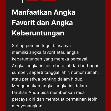
Manfaatkan Angka
Favorit dan Angka
Keberuntungan
Setiap pemain togel biasanya
memiliki angka favorit atau angka
keberuntungan yang mereka percayai.
Angka-angka ini bisa berasal dari berbagai
sumber, seperti tanggal lahir, nomor rumah,
atau peristiwa penting dalam hidup.
Menggunakan angka-angka ini dalam
taruhan Anda bisa memberikan rasa
percaya diri dan membuat permainan lebih
menyenangkan.