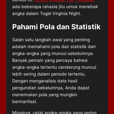
ada beberapa rahasia jitu untuk menebak
angka dalam Togel Virginia Night.
Pahami Pola dan Statistik
Salah satu langkah awal yang penting
adalah memahami pola dan statistik dari
angka-angka yang muncul sebelumnya.
Banyak pemain yang percaya bahwa
angka-angka tertentu cenderung muncul
lebih sering dalam periode tertentu.
Dengan menganalisis data hasil
pengundian sebelumnya, Anda dapat
menemukan pola yang mungkin
bermanfaat.
Misalnya, catat angka-angka yang sering