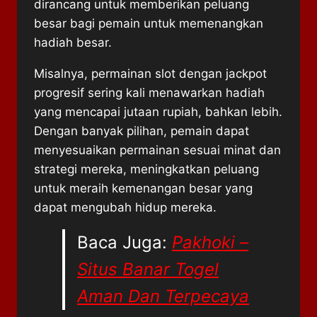
dirancang untuk memberikan peluang
besar bagi pemain untuk memenangkan
hadiah besar.
Misalnya, permainan slot dengan jackpot
progresif sering kali menawarkan hadiah
yang mencapai jutaan rupiah, bahkan lebih.
Dengan banyak pilihan, pemain dapat
menyesuaikan permainan sesuai minat dan
strategi mereka, meningkatkan peluang
untuk meraih kemenangan besar yang
dapat mengubah hidup mereka.
Baca Juga:
Pakhoki –
Situs Banar Togel
Aman Dan Terpecaya