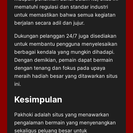
mematuhi regulasi dan standar industri
untuk memastikan bahwa semua kegiatan
berjalan secara adil dan jujur.
Dukungan pelanggan 24/7 juga disediakan
untuk membantu pengguna menyelesaikan
berbagai kendala yang mungkin dihadapi.
Dengan demikian, pemain dapat bermain
dengan tenang dan fokus pada upaya
meraih hadiah besar yang ditawarkan situs
ini.
Kesimpulan
Pakhoki adalah situs yang menawarkan
pengalaman bermain yang menyenangkan
sekaligus peluang besar untuk