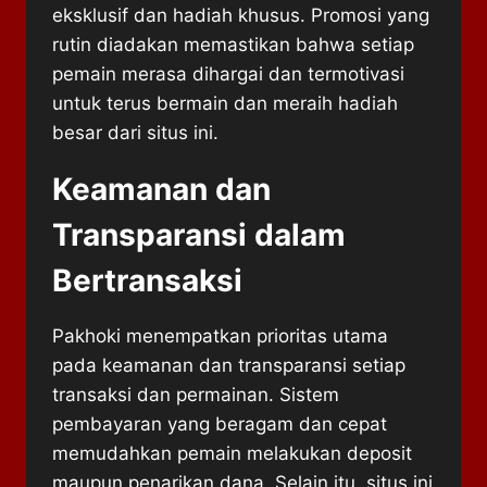
eksklusif dan hadiah khusus. Promosi yang
rutin diadakan memastikan bahwa setiap
pemain merasa dihargai dan termotivasi
untuk terus bermain dan meraih hadiah
besar dari situs ini.
Keamanan dan
Transparansi dalam
Bertransaksi
Pakhoki menempatkan prioritas utama
pada keamanan dan transparansi setiap
transaksi dan permainan. Sistem
pembayaran yang beragam dan cepat
memudahkan pemain melakukan deposit
maupun penarikan dana. Selain itu, situs ini