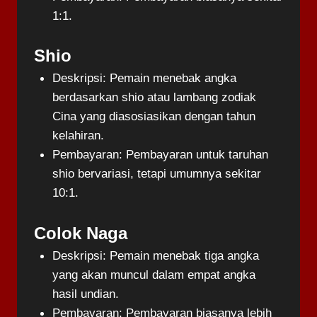
1:1.
Shio
Deskripsi: Pemain menebak angka
berdasarkan shio atau lambang zodiak
Cina yang diasosiasikan dengan tahun
kelahiran.
Pembayaran: Pembayaran untuk taruhan
shio bervariasi, tetapi umumnya sekitar
10:1.
Colok Naga
Deskripsi: Pemain menebak tiga angka
yang akan muncul dalam empat angka
hasil undian.
Pembayaran: Pembayaran biasanya lebih