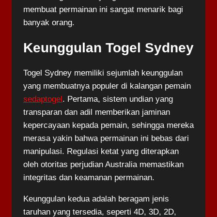
membuat permainan ini sangat menarik bagi
banyak orang.
Keunggulan Togel Sydney
Togel Sydney memiliki sejumlah keunggulan
yang membuatnya populer di kalangan pemain
sedaptogel
. Pertama, sistem undian yang
transparan dan adil memberikan jaminan
kepercayaan kepada pemain, sehingga mereka
merasa yakin bahwa permainan ini bebas dari
manipulasi. Regulasi ketat yang diterapkan
oleh otoritas perjudian Australia memastikan
integritas dan keamanan permainan.
Keunggulan kedua adalah beragam jenis
taruhan yang tersedia, seperti 4D, 3D, 2D,