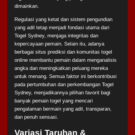
dimainkan.
Regulasi yang ketat dan sistem pengundian
yang adil tetap menjadi fondasi utama dari
Togel Sydney, menjaga integritas dan
kepercayaan pemain. Selain itu, adanya
berbagai situs prediksi dan komunitas togel
online membantu pemain dalam menganalisis
angka dan meningkatkan peluang mereka
untuk menang. Semua faktor ini berkontribusi
pada pertumbuhan dan perkembangan Togel
Sydney, menjadikannya pilihan favorit bagi
banyak pemain togel yang mencari
pengalaman bermain yang adil, transparan,
dan penuh sensasi.
Variasi Taruhan &