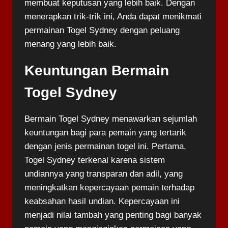
membuat keputusan yang lebih baik. Dengan
menerapkan trik-trik ini, Anda dapat menikmati
permainan Togel Sydney dengan peluang
menang yang lebih baik.
Keuntungan Bermain
Togel Sydney
Bermain Togel Sydney menawarkan sejumlah
keuntungan bagi para pemain yang tertarik
dengan jenis permainan togel ini. Pertama,
Togel Sydney terkenal karena sistem
undiannya yang transparan dan adil, yang
meningkatkan kepercayaan pemain terhadap
keabsahan hasil undian. Kepercayaan ini
menjadi nilai tambah yang penting bagi banyak