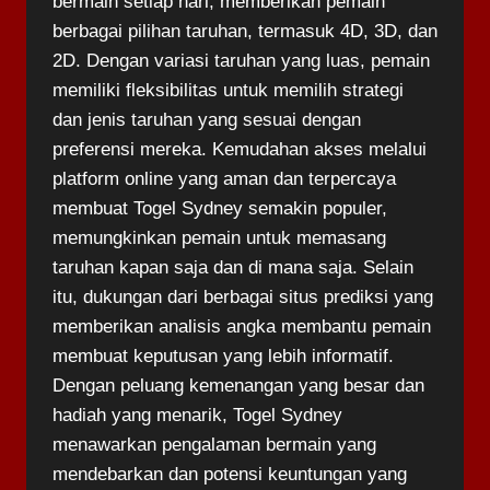
bermain setiap hari, memberikan pemain
berbagai pilihan taruhan, termasuk 4D, 3D, dan
2D. Dengan variasi taruhan yang luas, pemain
memiliki fleksibilitas untuk memilih strategi
dan jenis taruhan yang sesuai dengan
preferensi mereka. Kemudahan akses melalui
platform online yang aman dan terpercaya
membuat Togel Sydney semakin populer,
memungkinkan pemain untuk memasang
taruhan kapan saja dan di mana saja. Selain
itu, dukungan dari berbagai situs prediksi yang
memberikan analisis angka membantu pemain
membuat keputusan yang lebih informatif.
Dengan peluang kemenangan yang besar dan
hadiah yang menarik, Togel Sydney
menawarkan pengalaman bermain yang
mendebarkan dan potensi keuntungan yang