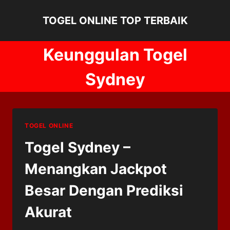
Skip
TOGEL ONLINE TOP TERBAIK
to
content
Keunggulan Togel
Sydney
TOGEL ONLINE
Togel Sydney –
Menangkan Jackpot
Besar Dengan Prediksi
Akurat