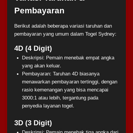
Pembayaran
Berikut adalah beberapa variasi taruhan dan
pembayaran yang umum dalam Togel Sydney:
4D (4 Digit)
Deskripsi: Pemain menebak empat angka
yang akan keluar.
Pembayaran: Taruhan 4D biasanya
menawarkan pembayaran tertinggi, dengan
rasio kemenangan yang bisa mencapai
3000:1 atau lebih, tergantung pada
penyedia layanan togel.
3D (3 Digit)
Deskripsi: Pemain menebak tiga angka dari