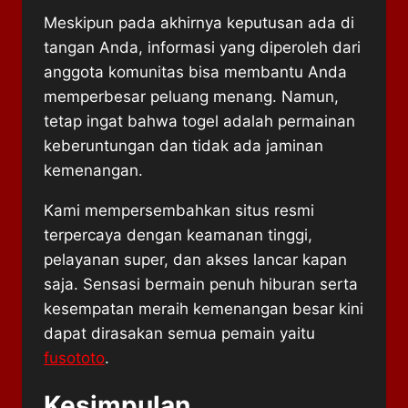
Meskipun pada akhirnya keputusan ada di
tangan Anda, informasi yang diperoleh dari
anggota komunitas bisa membantu Anda
memperbesar peluang menang. Namun,
tetap ingat bahwa togel adalah permainan
keberuntungan dan tidak ada jaminan
kemenangan.
Kami mempersembahkan situs resmi
terpercaya dengan keamanan tinggi,
pelayanan super, dan akses lancar kapan
saja. Sensasi bermain penuh hiburan serta
kesempatan meraih kemenangan besar kini
dapat dirasakan semua pemain yaitu
fusototo
.
Kesimpulan