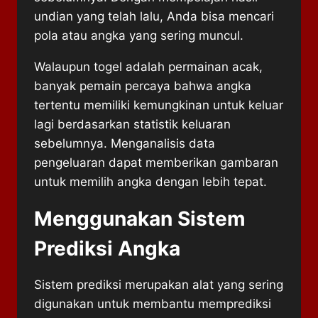
undian yang telah lalu, Anda bisa mencari
pola atau angka yang sering muncul.
Walaupun togel adalah permainan acak,
banyak pemain percaya bahwa angka
tertentu memiliki kemungkinan untuk keluar
lagi berdasarkan statistik keluaran
sebelumnya. Menganalisis data
pengeluaran dapat memberikan gambaran
untuk memilih angka dengan lebih tepat.
Menggunakan Sistem
Prediksi Angka
Sistem prediksi merupakan alat yang sering
digunakan untuk membantu memprediksi