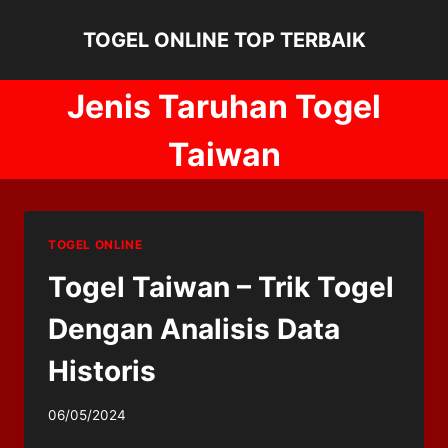
Skip
TOGEL ONLINE TOP TERBAIK
to
content
Jenis Taruhan Togel
Taiwan
TOGEL ONLINE
Togel Taiwan – Trik Togel
Dengan Analisis Data
Historis
By
06/05/2024
admincandy