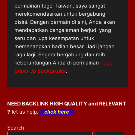
permainan togel Taiwan, saya sangat
merekomendasikan untuk bergabung
disini. Dengan bermain di sini, Anda akan
mendapatkan pengalaman berjudi yang
seru dan juga kesempatan untuk
memenangkan hadiah besar. Jadi jangan
ragu lagi. Segera bergabung dan raih
keberuntungan Anda di permainan
Togel
Super Jp Spektakuler
.
NEED BACKLINK HIGH QUALITY and RELEVANT
?
let us help.
click here
Search