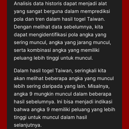
Analisis data historis dapat menjadi alat
yang sangat berguna dalam memprediksi
pola dan tren dalam hasil togel Taiwan.
Dengan melihat data sebelumnya, kita
dapat mengidentifikasi pola angka yang
sering muncul, angka yang jarang muncul,
serta kombinasi angka yang memiliki
peluang lebih tinggi untuk muncul.
Dalam hasil togel Taiwan, seringkali kita
akan melihat beberapa angka yang muncul
lebih sering daripada yang lain. Misalnya,
angka 9 mungkin muncul dalam beberapa
hasil sebelumnya. Ini bisa menjadi indikasi
bahwa angka 9 memiliki peluang yang lebih
tinggi untuk muncul dalam hasil
selanjutnya.