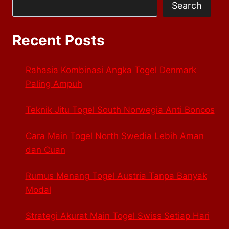
Search
Recent Posts
Rahasia Kombinasi Angka Togel Denmark
Paling Ampuh
Teknik Jitu Togel South Norwegia Anti Boncos
Cara Main Togel North Swedia Lebih Aman
dan Cuan
Rumus Menang Togel Austria Tanpa Banyak
Modal
Strategi Akurat Main Togel Swiss Setiap Hari