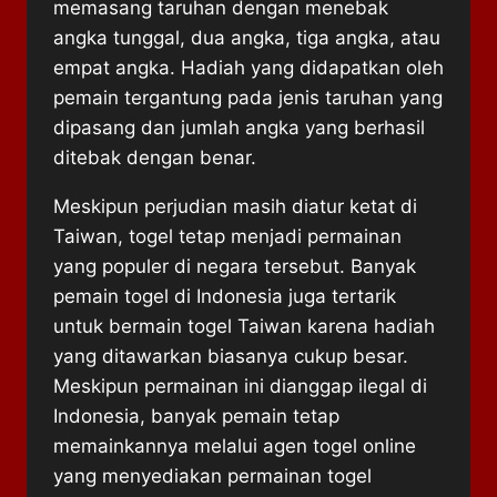
memasang taruhan dengan menebak
angka tunggal, dua angka, tiga angka, atau
empat angka. Hadiah yang didapatkan oleh
pemain tergantung pada jenis taruhan yang
dipasang dan jumlah angka yang berhasil
ditebak dengan benar.
Meskipun perjudian masih diatur ketat di
Taiwan, togel tetap menjadi permainan
yang populer di negara tersebut. Banyak
pemain togel di Indonesia juga tertarik
untuk bermain togel Taiwan karena hadiah
yang ditawarkan biasanya cukup besar.
Meskipun permainan ini dianggap ilegal di
Indonesia, banyak pemain tetap
memainkannya melalui agen togel online
yang menyediakan permainan togel