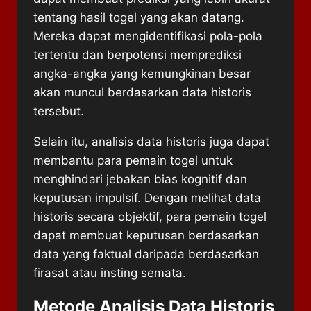
tentang hasil togel yang akan datang.
Mereka dapat mengidentifikasi pola-pola
tertentu dan berpotensi memprediksi
angka-angka yang kemungkinan besar
akan muncul berdasarkan data historis
tersebut.
Selain itu, analisis data historis juga dapat
membantu para pemain togel untuk
menghindari jebakan bias kognitif dan
keputusan impulsif. Dengan melihat data
historis secara objektif, para pemain togel
dapat membuat keputusan berdasarkan
data yang faktual daripada berdasarkan
firasat atau insting semata.
Metode Analisis Data Historis