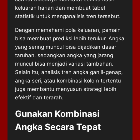
keluaran harian dan membuat tabel
statistik untuk menganalisis tren tersebut.
Dengan memahami pola keluaran, pemain
bisa membuat prediksi lebih terukur. Angka
yang sering muncul bisa dijadikan dasar
taruhan, sedangkan angka yang jarang
muncul bisa menjadi variasi tambahan.
Selain itu, analisis tren angka ganjil-genap,
angka seri, atau kombinasi kolom tertentu
juga membantu menyusun strategi lebih
efektif dan terarah.
Gunakan Kombinasi
Angka Secara Tepat