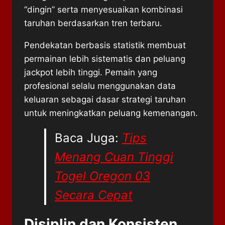
“dingin” serta menyesuaikan kombinasi
taruhan berdasarkan tren terbaru.
Pendekatan berbasis statistik membuat
permainan lebih sistematis dan peluang
jackpot lebih tinggi. Pemain yang
profesional selalu menggunakan data
keluaran sebagai dasar strategi taruhan
untuk meningkatkan peluang kemenangan.
Baca Juga:
Tips
Menang Cuan Tinggi
Togel Oregon 03
Secara Cepat
Disiplin dan Konsisten