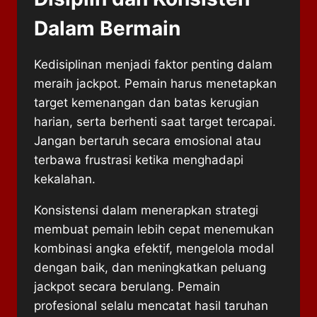
Dalam Bermain
Kedisiplinan menjadi faktor penting dalam
meraih jackpot. Pemain harus menetapkan
target kemenangan dan batas kerugian
harian, serta berhenti saat target tercapai.
Jangan bertaruh secara emosional atau
terbawa frustrasi ketika menghadapi
kekalahan.
Konsistensi dalam menerapkan strategi
membuat pemain lebih cepat menemukan
kombinasi angka efektif, mengelola modal
dengan baik, dan meningkatkan peluang
jackpot secara berulang. Pemain
profesional selalu mencatat hasil taruhan