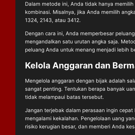
Dalam metode ini, Anda tidak hanya memilih
kombinasi. Misalnya, jika Anda memilih ang
1324, 2143, atau 3412.
Dengan cara ini, Anda memperbesar peluang
mengandalkan satu urutan angka saja. Meto
peluang Anda untuk menang menjadi lebih b
Kelola Anggaran dan Berma
Mengelola anggaran dengan bijak adalah sal
sangat penting. Tentukan berapa banyak uan
tidak melampaui batas tersebut.
Jangan terjebak dalam perasaan ingin cepat
mengalami kekalahan. Pengelolaan uang yan
risiko kerugian besar, dan memberi Anda ke