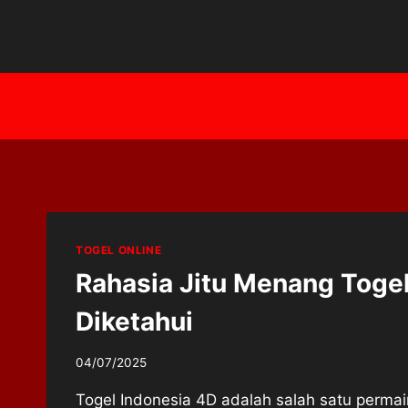
Skip
to
content
TOGEL ONLINE
Rahasia Jitu Menang Togel
Diketahui
By
04/07/2025
admincandy
Togel Indonesia 4D adalah salah satu permai