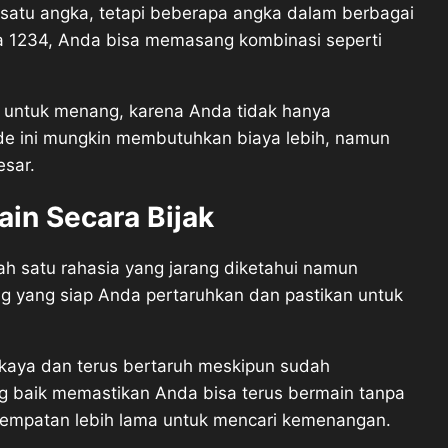
 satu angka, tetapi beberapa angka dalam berbagai
ka 1234, Anda bisa memasang kombinasi seperti
 untuk menang, karena Anda tidak hanya
de ini mungkin membutuhkan biaya lebih, namun
esar.
in Secara Bijak
ah satu rahasia yang jarang diketahui namun
g yang siap Anda pertaruhkan dan pastikan untuk
 kaya dan terus bertaruh meskipun sudah
g baik memastikan Anda bisa terus bermain tanpa
sempatan lebih lama untuk mencari kemenangan.