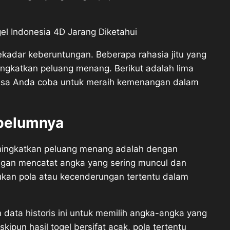
sekadar keberuntungan. Beberapa rahasia jitu yang
ngkatkan peluang menang. Berikut adalah lima
isa Anda coba untuk meraih kemenangan dalam
ebelumnya
meningkatkan peluang menang adalah dengan
ngan mencatat angka yang sering muncul dan
ukan pola atau kecenderungan tertentu dalam
ata historis ini untuk memilih angka-angka yang
skipun hasil togel bersifat acak, pola tertentu