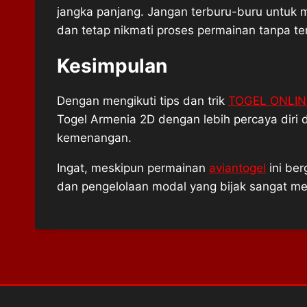
jangka panjang. Jangan terburu-buru untuk m
dan tetap nikmati proses permainan tanpa t
Kesimpulan
Dengan mengikuti tips dan trik
TOGEL ONLIN
Togel Armenia 2D dengan lebih percaya diri
kemenangan.
Ingat, meskipun permainan
aviantogel
ini ber
dan pengelolaan modal yang bijak sangat me