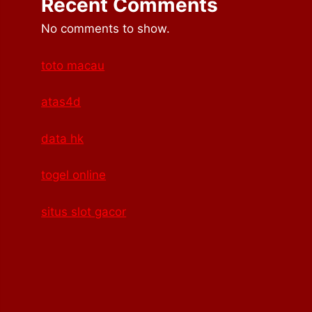
Recent Comments
No comments to show.
toto macau
atas4d
data hk
togel online
situs slot gacor