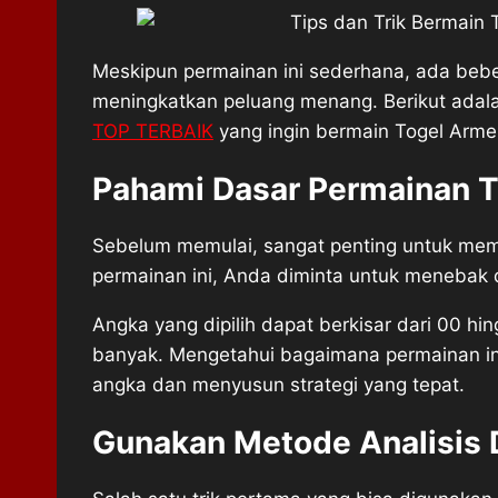
Meskipun permainan ini sederhana, ada beb
meningkatkan peluang menang. Berikut ada
TOP TERBAIK
yang ingin bermain Togel Armen
Pahami Dasar Permainan T
Sebelum memulai, sangat penting untuk me
permainan ini, Anda diminta untuk menebak d
Angka yang dipilih dapat berkisar dari 00 h
banyak. Mengetahui bagaimana permainan i
angka dan menyusun strategi yang tepat.
Gunakan Metode Analisis 