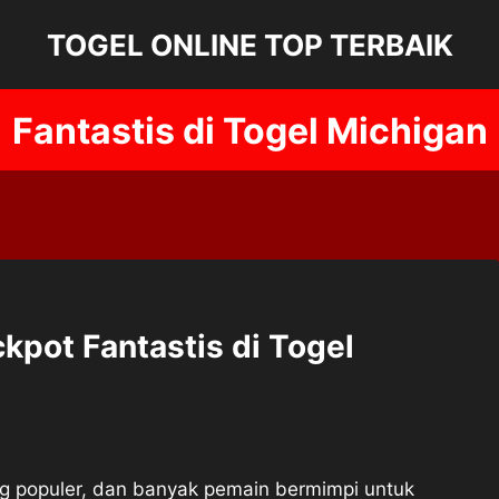
TOGEL ONLINE TOP TERBAIK
Fantastis di Togel Michigan
pot Fantastis di Togel
g populer, dan banyak pemain bermimpi untuk