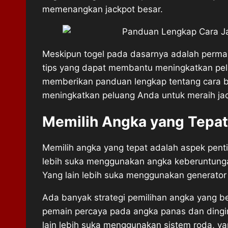
memenangkan jackpot besar.
Meskipun togel pada dasarnya adalah perma
tips yang dapat membantu meningkatkan pelu
memberikan panduan lengkap tentang cara 
meningkatkan peluang Anda untuk meraih jack
Memilih Angka yang Tepat
Memilih angka yang tepat adalah aspek pent
lebih suka menggunakan angka keberuntungan 
Yang lain lebih suka menggunakan generator a
Ada banyak strategi pemilihan angka yang 
pemain percaya pada angka panas dan dingin,
lain lebih suka menggunakan sistem roda, 