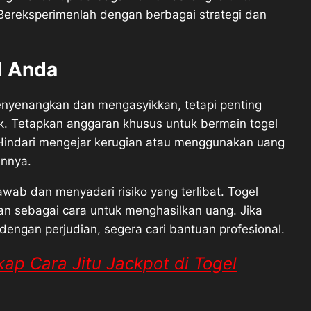
ereksperimenlah dengan berbagai strategi dan
l Anda
enyenangkan dan mengasyikkan, tetapi penting
k. Tetapkan anggaran khusus untuk bermain togel
 Hindari mengejar kerugian atau menggunakan uang
innya.
wab dan menyadari risiko yang terlibat. Togel
an sebagai cara untuk menghasilkan uang. Jika
ngan perjudian, segera cari bantuan profesional.
ap Cara Jitu Jackpot di Togel