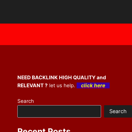
NEED BACKLINK HIGH QUALITY and
RELEVANT ?
let us help.
click here
Search
Search
Recent Posts