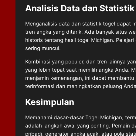
Analisis Data dan Statistik
Menganalisis data dan statistik togel dapa
tren angka yang ditarik. Ada banyak situs 
historis tentang hasil togel Michigan. Pelaja
sering muncul.
Kombinasi yang populer, dan tren lainnya 
yang lebih tepat saat memilih angka Anda. Me
menjamin kemenangan, ini dapat membantu 
terinformasi dan meningkatkan peluang Anda
Kesimpulan
Memahami dasar-dasar Togel Michigan, term
adalah langkah awal yang penting. Pemain 
pribadi, generator angka acak, atau pola stati