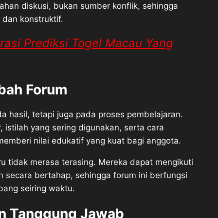
han diskusi, bukan sumber konflik, sehingga
 dan konstruktif.
asi Prediksi Togel Macau Yang
mbah Forum
a hasil, tetapi juga pada proses pembelajaran.
istilah yang sering digunakan, serta cara
emberi nilai edukatif yang kuat bagi anggota.
 tidak merasa terasing. Mereka dapat mengikuti
 secara bertahap, sehingga forum ini berfungsi
ang seiring waktu.
Dan Tanggung Jawab