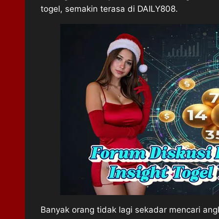
togel, semakin terasa di DAILY808.
Banyak orang tidak lagi sekadar mencari ang