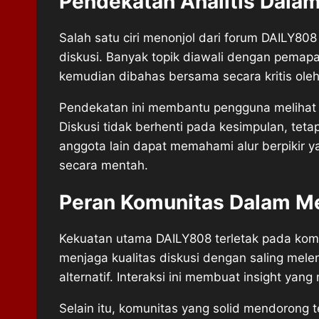
Pendekatan Analitis Dalam
Salah satu ciri menonjol dari forum DAILY80
diskusi. Banyak topik diawali dengan pemapar
kemudian dibahas bersama secara kritis ole
Pendekatan ini membantu pengguna melihat to
Diskusi tidak berhenti pada kesimpulan, tet
anggota lain dapat memahami alur berpikir 
secara mentah.
Peran Komunitas Dalam M
Kekuatan utama DAILY808 terletak pada komu
menjaga kualitas diskusi dengan saling me
alternatif. Interaksi ini membuat insight yan
Selain itu, komunitas yang solid mendorong 