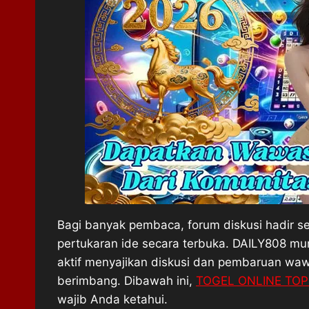
Bagi banyak pembaca, forum diskusi hadir s
pertukaran ide secara terbuka. DAILY808 mu
aktif menyajikan diskusi dan pembaruan wawa
berimbang. Dibawah ini,
TOGEL ONLINE TOP
wajib Anda ketahui.