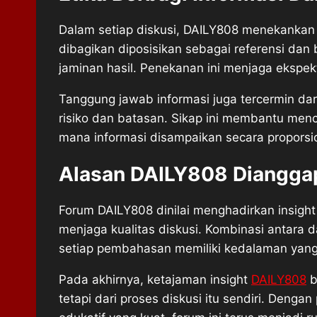
Dalam setiap diskusi, DAILY808 menekankan p
dibagikan diposisikan sebagai referensi dan
jaminan hasil. Penekanan ini menjaga ekspekt
Tanggung jawab informasi juga tercermin da
risiko dan batasan. Sikap ini membantu men
mana informasi disampaikan secara proporsi
Alasan DAILY808 Diangga
Forum DAILY808 dinilai menghadirkan insight
menjaga kualitas diskusi. Kombinasi antara
setiap pembahasan memiliki kedalaman yang 
Pada akhirnya, ketajaman insight
DAILY808
b
tetapi dari proses diskusi itu sendiri. Dengan