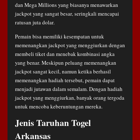
dan Mega Millions yang biasanya menawarkan
jackpot yang sangat besar, seringkali mencapai
ratusan juta dolar.
Pemain bisa memiliki kesempatan untuk
memenangkan jackpot yang menggiurkan dengan
membeli tiket dan menebak kombinasi angka
yang benar. Meskipun peluang memenangkan
jackpot sangat kecil, namun ketika berhasil
memenangkan hadiah tersebut, pemain dapat
menjadi jutawan dalam semalam. Dengan hadiah
jackpot yang menggiurkan, banyak orang tergoda
untuk mencoba keberuntungan mereka.
Jenis Taruhan Togel
Arkansas