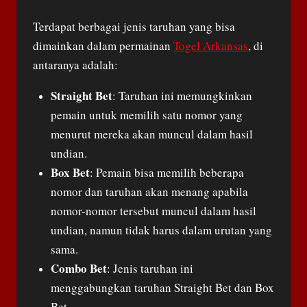
Terdapat berbagai jenis taruhan yang bisa
dimainkan dalam permainan
Togel Arkansas
, di
antaranya adalah:
Straight Bet
: Taruhan ini memungkinkan
pemain untuk memilih satu nomor yang
menurut mereka akan muncul dalam hasil
undian.
Box Bet
: Pemain bisa memilih beberapa
nomor dan taruhan akan menang apabila
nomor-nomor tersebut muncul dalam hasil
undian, namun tidak harus dalam urutan yang
sama.
Combo Bet
: Jenis taruhan ini
menggabungkan taruhan Straight Bet dan Box
Bet.