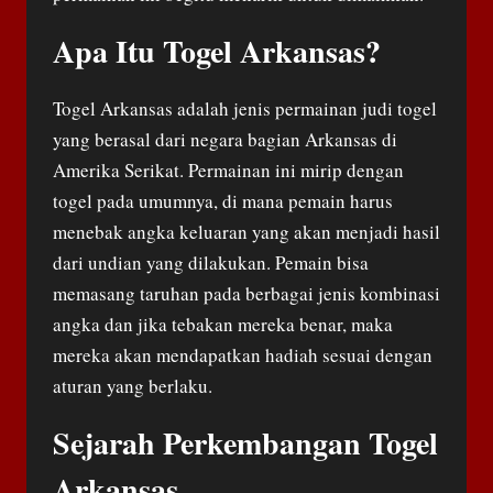
Apa Itu Togel Arkansas?
Togel Arkansas adalah jenis permainan judi togel
yang berasal dari negara bagian Arkansas di
Amerika Serikat. Permainan ini mirip dengan
togel pada umumnya, di mana pemain harus
menebak angka keluaran yang akan menjadi hasil
dari undian yang dilakukan. Pemain bisa
memasang taruhan pada berbagai jenis kombinasi
angka dan jika tebakan mereka benar, maka
mereka akan mendapatkan hadiah sesuai dengan
aturan yang berlaku.
Sejarah Perkembangan Togel
Arkansas