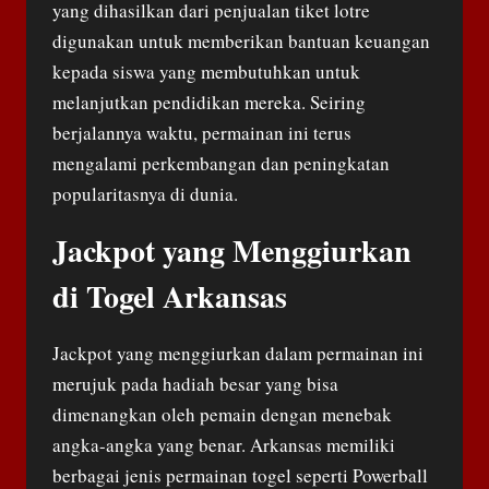
yang dihasilkan dari penjualan tiket lotre
digunakan untuk memberikan bantuan keuangan
kepada siswa yang membutuhkan untuk
melanjutkan pendidikan mereka. Seiring
berjalannya waktu, permainan ini terus
mengalami perkembangan dan peningkatan
popularitasnya di dunia.
Jackpot yang Menggiurkan
di Togel Arkansas
Jackpot yang menggiurkan dalam permainan ini
merujuk pada hadiah besar yang bisa
dimenangkan oleh pemain dengan menebak
angka-angka yang benar. Arkansas memiliki
berbagai jenis permainan togel seperti Powerball