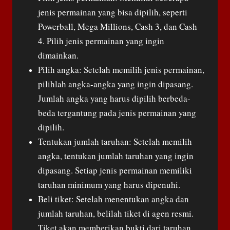
jenis permainan yang bisa dipilih, seperti
Powerball, Mega Millions, Cash 3, dan Cash
4. Pilih jenis permainan yang ingin
dimainkan.
Pilih angka: Setelah memilih jenis permainan,
pilihlah angka-angka yang ingin dipasang.
Jumlah angka yang harus dipilih berbeda-
beda tergantung pada jenis permainan yang
dipilih.
Tentukan jumlah taruhan: Setelah memilih
angka, tentukan jumlah taruhan yang ingin
dipasang. Setiap jenis permainan memiliki
taruhan minimum yang harus dipenuhi.
Beli tiket: Setelah menentukan angka dan
jumlah taruhan, belilah tiket di agen resmi.
Tiket akan memberikan bukti dari taruhan