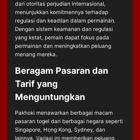
dari otoritas perjudian internasional,
menunjukkan komitmennya terhadap
regulasi dan keadilan dalam permainan.
Dengan sistem keamanan dan regulasi
yang ketat, pemain dapat fokus pada
permainan dan meningkatkan peluang
menang mereka.
Beragam Pasaran dan
Tarif yang
Menguntungkan
Pakhoki menawarkan berbagai macam
pasaran togel dari berbagai negara seperti
Singapore, Hong Kong, Sydney, dan
lainnya. Variasi ini memberikan peluang