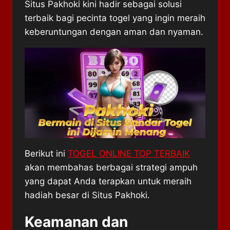
Situs Pakhoki kini hadir sebagai solusi
terbaik bagi pecinta togel yang ingin meraih
keberuntungan dengan aman dan nyaman.
Berikut ini
TOGEL ONLINE TOP TERBAIK
akan membahas berbagai strategi ampuh
yang dapat Anda terapkan untuk meraih
hadiah besar di Situs Pakhoki.
Keamanan dan