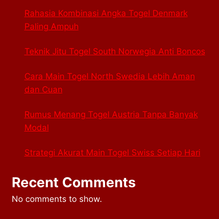
Rahasia Kombinasi Angka Togel Denmark
Paling Ampuh
Teknik Jitu Togel South Norwegia Anti Boncos
Cara Main Togel North Swedia Lebih Aman
dan Cuan
Rumus Menang Togel Austria Tanpa Banyak
Modal
Strategi Akurat Main Togel Swiss Setiap Hari
Recent Comments
No comments to show.