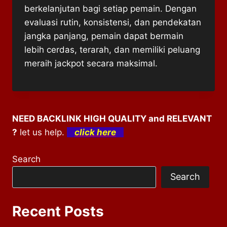
berkelanjutan bagi setiap pemain. Dengan
evaluasi rutin, konsistensi, dan pendekatan
jangka panjang, pemain dapat bermain
lebih cerdas, terarah, dan memiliki peluang
meraih jackpot secara maksimal.
NEED BACKLINK HIGH QUALITY and RELEVANT
?
let us help.
click here
Search
Search
Recent Posts