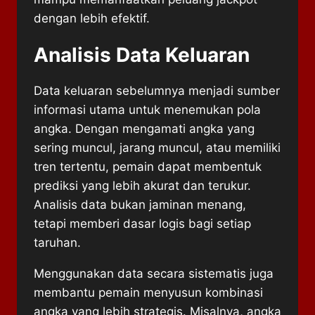
dengan lebih efektif.
Analisis Data Keluaran
Data keluaran sebelumnya menjadi sumber
informasi utama untuk menemukan pola
angka. Dengan mengamati angka yang
sering muncul, jarang muncul, atau memiliki
tren tertentu, pemain dapat membentuk
prediksi yang lebih akurat dan terukur.
Analisis data bukan jaminan menang,
tetapi memberi dasar logis bagi setiap
taruhan.
Menggunakan data secara sistematis juga
membantu pemain menyusun kombinasi
angka yang lebih strategis. Misalnya, angka