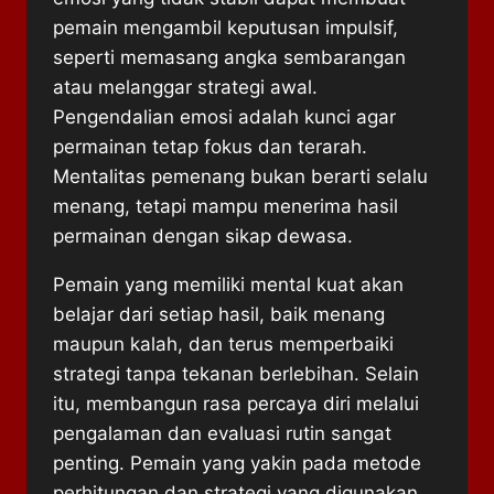
pemain mengambil keputusan impulsif,
seperti memasang angka sembarangan
atau melanggar strategi awal.
Pengendalian emosi adalah kunci agar
permainan tetap fokus dan terarah.
Mentalitas pemenang bukan berarti selalu
menang, tetapi mampu menerima hasil
permainan dengan sikap dewasa.
Pemain yang memiliki mental kuat akan
belajar dari setiap hasil, baik menang
maupun kalah, dan terus memperbaiki
strategi tanpa tekanan berlebihan. Selain
itu, membangun rasa percaya diri melalui
pengalaman dan evaluasi rutin sangat
penting. Pemain yang yakin pada metode
perhitungan dan strategi yang digunakan