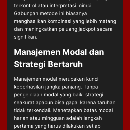
terkontrol atau interpretasi mimpi.
Gabungan metode ini biasanya
menghasilkan kombinasi yang lebih matang
dan meningkatkan peluang jackpot secara
signifikan.
Manajemen Modal dan
Strategi Bertaruh
Manajemen modal merupakan kunci
keberhasilan jangka panjang. Tanpa
pengelolaan modal yang baik, strategi
seakurat apapun bisa gagal karena taruhan
tidak terkendali. Menetapkan batas modal
harian atau mingguan adalah langkah
pertama yang harus dilakukan setiap