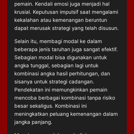
pemain. Kendali emosi juga menjadi hal
krusial. Keputusan impulsif saat mengalami
kekalahan atau kemenangan beruntun
dapat merusak strategi yang telah disusun.
Selain itu, membagi modal ke dalam
beberapa jenis taruhan juga sangat efektif.
Sebagian modal bisa digunakan untuk
angka tunggal, sebagian lagi untuk
kombinasi angka hasil perhitungan, dan
sisanya untuk strategi cadangan.
Pendekatan ini memungkinkan pemain
mencoba berbagai kombinasi tanpa risiko
besar sekaligus. Kombinasi ini
meningkatkan peluang kemenangan dalam
jangka panjang.