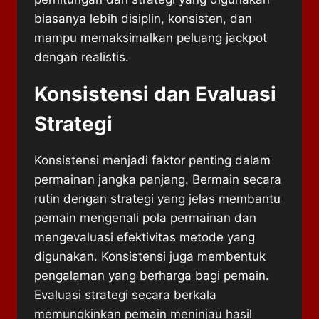
biasanya lebih disiplin, konsisten, dan
mampu memaksimalkan peluang jackpot
dengan realistis.
Konsistensi dan Evaluasi
Strategi
Konsistensi menjadi faktor penting dalam
permainan jangka panjang. Bermain secara
rutin dengan strategi yang jelas membantu
pemain mengenali pola permainan dan
mengevaluasi efektivitas metode yang
digunakan. Konsistensi juga membentuk
pengalaman yang berharga bagi pemain.
Evaluasi strategi secara berkala
memungkinkan pemain meninjau hasil