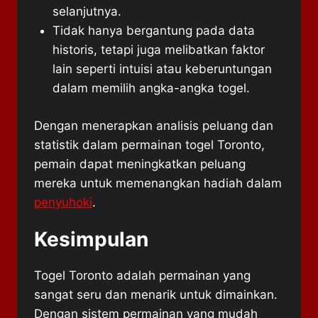
selanjutnya.
Tidak hanya bergantung pada data
historis, tetapi juga melibatkan faktor
lain seperti intuisi atau keberuntungan
dalam memilih angka-angka togel.
Dengan menerapkan analisis peluang dan
statistik dalam permainan togel Toronto,
pemain dapat meningkatkan peluang
mereka untuk memenangkan hadiah dalam
penyuhoki
.
Kesimpulan
Togel Toronto adalah permainan yang
sangat seru dan menarik untuk dimainkan.
Dengan sistem permainan yang mudah