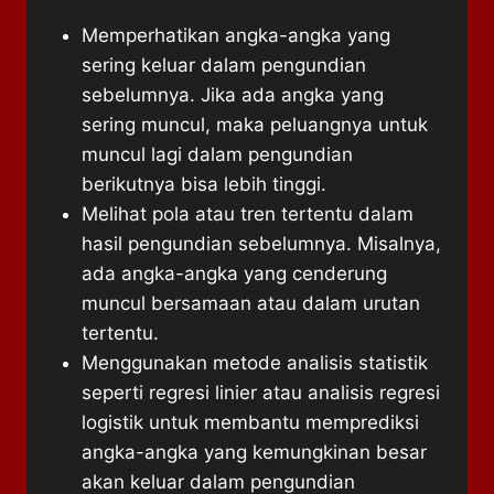
Memperhatikan angka-angka yang
sering keluar dalam pengundian
sebelumnya. Jika ada angka yang
sering muncul, maka peluangnya untuk
muncul lagi dalam pengundian
berikutnya bisa lebih tinggi.
Melihat pola atau tren tertentu dalam
hasil pengundian sebelumnya. Misalnya,
ada angka-angka yang cenderung
muncul bersamaan atau dalam urutan
tertentu.
Menggunakan metode analisis statistik
seperti regresi linier atau analisis regresi
logistik untuk membantu memprediksi
angka-angka yang kemungkinan besar
akan keluar dalam pengundian