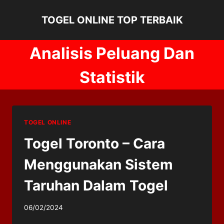
Skip
TOGEL ONLINE TOP TERBAIK
to
content
Analisis Peluang Dan
Statistik
TOGEL ONLINE
Togel Toronto – Cara
Menggunakan Sistem
Taruhan Dalam Togel
By
06/02/2024
admincandy