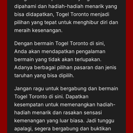
dipahami dan hadiah-hadiah menarik yang
bisa didapatkan, Togel Toronto menjadi
pilihan yang tepat untuk menghibur diri dan
meraih kesenangan.
Dengan bermain Togel Toronto di sini,
Anda akan mendapatkan pengalaman
bermain yang tidak akan terlupakan.
Adanya berbagai pilihan pasaran dan jenis
taruhan yang bisa dipilih.
Jangan ragu untuk bergabung dan bermain
Togel Toronto di sini. Dapatkan
kesempatan untuk memenangkan hadiah-
hadiah menarik dan rasakan sensasi
kemenangan yang luar biasa. Jadi tunggu
apalagi, segera bergabung dan buktikan