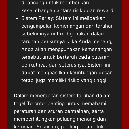
dirancang untuk memberikan
keseimbangan antara risiko dan reward.
Sistem Parlay: Sistem ini melibatkan
pengumpulan kemenangan dari taruhan
sebelumnya untuk digunakan dalam
taruhan berikutnya. Jika Anda menang,
Anda akan menggunakan kemenangan
tersebut untuk bertaruh pada putaran
berikutnya, dan seterusnya. Sistem ini
dapat menghasilkan keuntungan besar,
tetapi juga memiliki risiko yang tinggi.
Dalam menerapkan sistem taruhan dalam
togel Toronto, penting untuk memahami
peraturan dan aturan permainan, serta
memperhitungkan peluang menang dan
kerugian. Selain itu, penting juga untuk