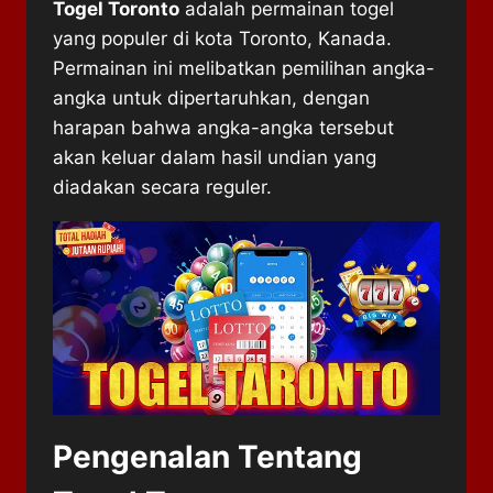
Togel Toronto
adalah permainan togel
yang populer di kota Toronto, Kanada.
Permainan ini melibatkan pemilihan angka-
angka untuk dipertaruhkan, dengan
harapan bahwa angka-angka tersebut
akan keluar dalam hasil undian yang
diadakan secara reguler.
Pengenalan Tentang