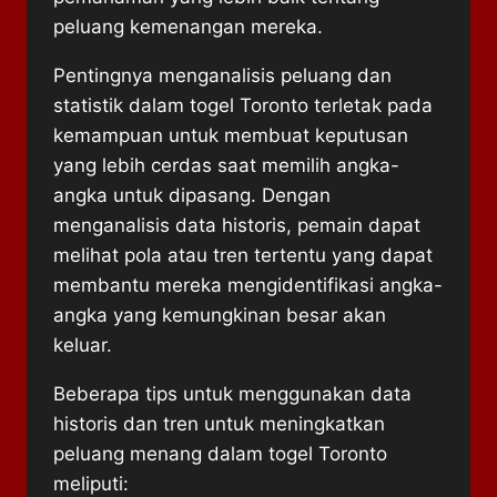
peluang kemenangan mereka.
Pentingnya menganalisis peluang dan
statistik dalam togel Toronto terletak pada
kemampuan untuk membuat keputusan
yang lebih cerdas saat memilih angka-
angka untuk dipasang. Dengan
menganalisis data historis, pemain dapat
melihat pola atau tren tertentu yang dapat
membantu mereka mengidentifikasi angka-
angka yang kemungkinan besar akan
keluar.
Beberapa tips untuk menggunakan data
historis dan tren untuk meningkatkan
peluang menang dalam togel Toronto
meliputi: