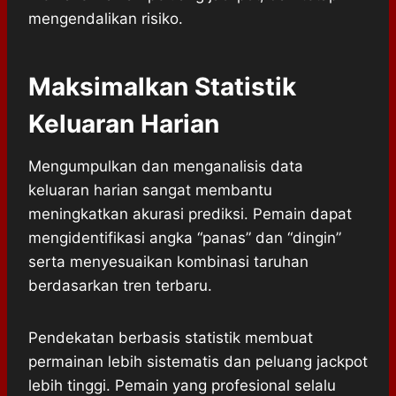
mengendalikan risiko.
Maksimalkan Statistik
Keluaran Harian
Mengumpulkan dan menganalisis data
keluaran harian sangat membantu
meningkatkan akurasi prediksi. Pemain dapat
mengidentifikasi angka “panas” dan “dingin”
serta menyesuaikan kombinasi taruhan
berdasarkan tren terbaru.
Pendekatan berbasis statistik membuat
permainan lebih sistematis dan peluang jackpot
lebih tinggi. Pemain yang profesional selalu