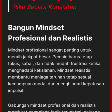
Rika Secara Konsisten
Bangun Mindset
Profesional dan Realistis
Mindset profesional sangat penting untuk
meraih jackpot besar. Pemain harus tetap
fokus, sabar, dan tidak mudah frustrasi ketika
menghadapi kekalahan. Mindset realistis
membantu menjaga taruhan tetap sesuai
kemampuan modal dan menghindari keputusan
impulsif.
Gabungan mindset profesional dan realistis