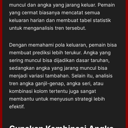
muncul dan angka yang jarang keluar. Pemain
yang cermat biasanya mencatat semua
keluaran harian dan membuat tabel statistik
untuk menganalisis tren tersebut.
Dengan memahami pola keluaran, pemain bisa
membuat prediksi lebih terukur. Angka yang
sering muncul bisa dijadikan dasar taruhan,
sedangkan angka yang jarang muncul bisa
menjadi variasi tambahan. Selain itu, analisis
tren angka ganjil-genap, angka seri, atau
kombinasi kolom tertentu juga sangat
membantu untuk menyusun strategi lebih
efektif.