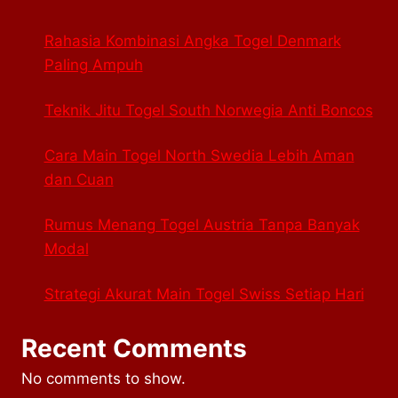
Rahasia Kombinasi Angka Togel Denmark
Paling Ampuh
Teknik Jitu Togel South Norwegia Anti Boncos
Cara Main Togel North Swedia Lebih Aman
dan Cuan
Rumus Menang Togel Austria Tanpa Banyak
Modal
Strategi Akurat Main Togel Swiss Setiap Hari
Recent Comments
No comments to show.