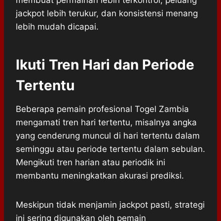
membuat permainan lebih terkontrol, peluang
jackpot lebih terukur, dan konsistensi menang
lebih mudah dicapai.
Ikuti Tren Hari dan Periode
Tertentu
Beberapa pemain profesional Togel Zambia
mengamati tren hari tertentu, misalnya angka
yang cenderung muncul di hari tertentu dalam
seminggu atau periode tertentu dalam sebulan.
Mengikuti tren harian atau periodik ini
membantu meningkatkan akurasi prediksi.
Meskipun tidak menjamin jackpot pasti, strategi
ini sering digunakan oleh pemain