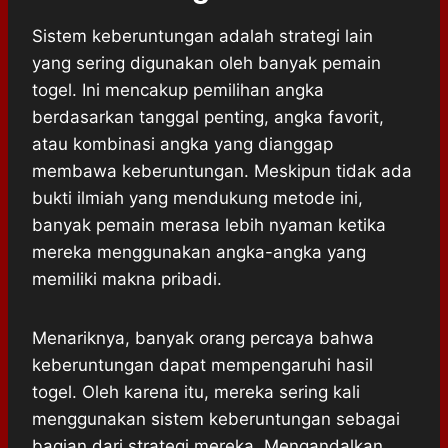
Sistem keberuntungan adalah strategi lain
yang sering digunakan oleh banyak pemain
togel. Ini mencakup pemilihan angka
berdasarkan tanggal penting, angka favorit,
atau kombinasi angka yang dianggap
membawa keberuntungan. Meskipun tidak ada
bukti ilmiah yang mendukung metode ini,
banyak pemain merasa lebih nyaman ketika
mereka menggunakan angka-angka yang
memiliki makna pribadi.
Menariknya, banyak orang percaya bahwa
keberuntungan dapat mempengaruhi hasil
togel. Oleh karena itu, mereka sering kali
menggunakan sistem keberuntungan sebagai
bagian dari strategi mereka. Mengandalkan