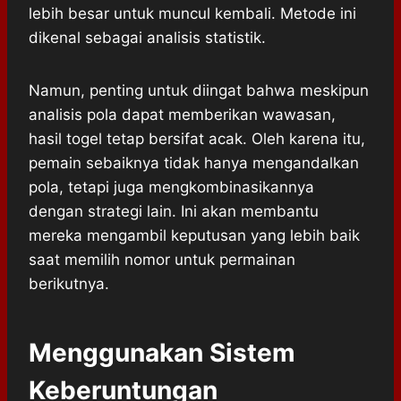
lebih besar untuk muncul kembali. Metode ini
dikenal sebagai analisis statistik.
Namun, penting untuk diingat bahwa meskipun
analisis pola dapat memberikan wawasan,
hasil togel tetap bersifat acak. Oleh karena itu,
pemain sebaiknya tidak hanya mengandalkan
pola, tetapi juga mengkombinasikannya
dengan strategi lain. Ini akan membantu
mereka mengambil keputusan yang lebih baik
saat memilih nomor untuk permainan
berikutnya.
Menggunakan Sistem
Keberuntungan