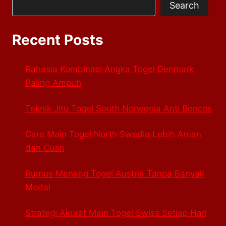
Search
Recent Posts
Rahasia Kombinasi Angka Togel Denmark
Paling Ampuh
Teknik Jitu Togel South Norwegia Anti Boncos
Cara Main Togel North Swedia Lebih Aman
dan Cuan
Rumus Menang Togel Austria Tanpa Banyak
Modal
Strategi Akurat Main Togel Swiss Setiap Hari