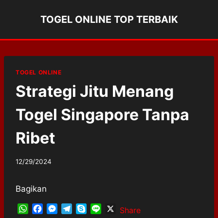
Skip
TOGEL ONLINE TOP TERBAIK
to
content
TOGEL ONLINE
Strategi Jitu Menang
Togel Singapore Tanpa
Ribet
By
12/29/2024
admincandy
Bagikan
W
F
M
T
S
L
X
Share