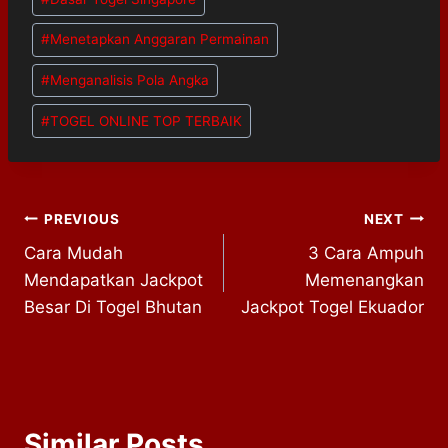
Tags:
#
Menetapkan Anggaran Permainan
#
Menganalisis Pola Angka
#
TOGEL ONLINE TOP TERBAIK
Post
PREVIOUS
NEXT
Cara Mudah
3 Cara Ampuh
navigation
Mendapatkan Jackpot
Memenangkan
Besar Di Togel Bhutan
Jackpot Togel Ekuador
Similar Posts