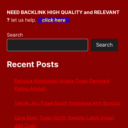
NEED BACKLINK HIGH QUALITY and RELEVANT
?
let us help.
click here
Search
Search
Recent Posts
Rahasia Kombinasi Angka Togel Denmark
Paling Ampuh
Teknik Jitu Togel South Norwegia Anti Boncos
Cara Main Togel North Swedia Lebih Aman
dan Cuan