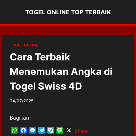
Skip
TOGEL ONLINE TOP TERBAIK
to
content
TOGEL ONLINE
Cara Terbaik
Menemukan Angka di
Togel Swiss 4D
By
04/07/2025
admincandy
Bagikan
W
F
M
T
S
L
X
Share