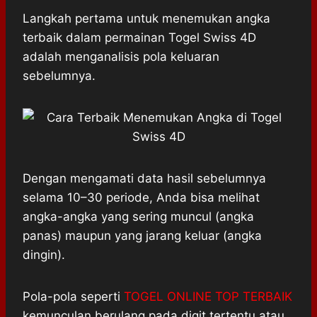
h
a
e
e
k
i
a
c
s
l
y
n
Langkah pertama untuk menemukan angka
t
e
s
e
p
e
terbaik dalam permainan Togel Swiss 4D
s
b
e
g
e
adalah menganalisis pola keluaran
A
o
n
r
sebelumnya.
p
o
g
a
p
k
e
m
r
Dengan mengamati data hasil sebelumnya
selama 10–30 periode, Anda bisa melihat
angka-angka yang sering muncul (angka
panas) maupun yang jarang keluar (angka
dingin).
Pola-pola seperti
TOGEL ONLINE TOP TERBAIK
kemunculan berulang pada digit tertentu atau