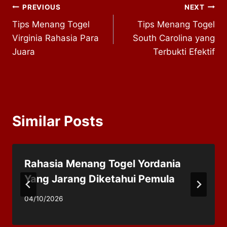
Post
PREVIOUS
NEXT
Tips Menang Togel
Tips Menang Togel
navigation
Virginia Rahasia Para
South Carolina yang
Juara
Terbukti Efektif
Similar Posts
Rahasia Menang Togel Yordania
Yang Jarang Diketahui Pemula
By
04/10/2026
admincandy