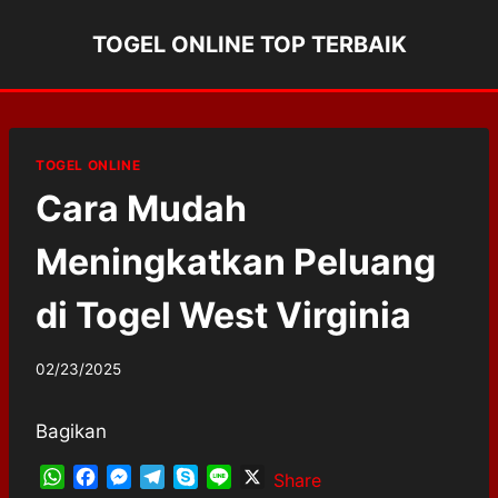
Skip
TOGEL ONLINE TOP TERBAIK
to
content
TOGEL ONLINE
Cara Mudah
Meningkatkan Peluang
di Togel West Virginia
By
02/23/2025
admincandy
Bagikan
W
F
M
T
S
L
X
Share