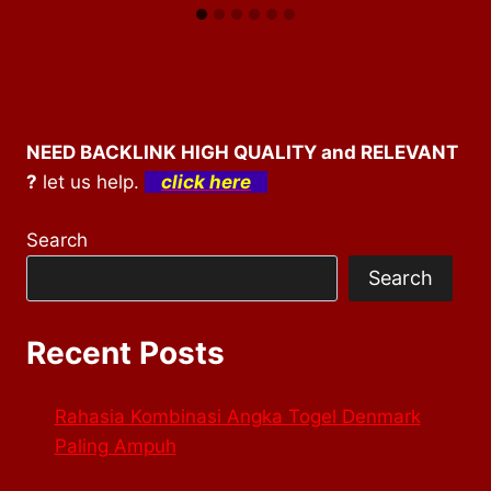
NEED BACKLINK HIGH QUALITY and RELEVANT
?
let us help.
click here
Search
Search
Recent Posts
Rahasia Kombinasi Angka Togel Denmark
Paling Ampuh