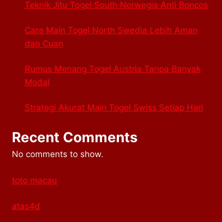
Teknik Jitu Togel South Norwegia Anti Boncos
Cara Main Togel North Swedia Lebih Aman
dan Cuan
Rumus Menang Togel Austria Tanpa Banyak
Modal
Strategi Akurat Main Togel Swiss Setiap Hari
Recent Comments
No comments to show.
toto macau
atas4d