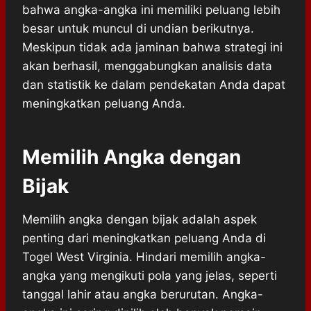
bahwa angka-angka ini memiliki peluang lebih
besar untuk muncul di undian berikutnya.
Meskipun tidak ada jaminan bahwa strategi ini
akan berhasil, menggabungkan analisis data
dan statistik ke dalam pendekatan Anda dapat
meningkatkan peluang Anda.
Memilih Angka dengan
Bijak
Memilih angka dengan bijak adalah aspek
penting dari meningkatkan peluang Anda di
Togel West Virginia. Hindari memilih angka-
angka yang mengikuti pola yang jelas, seperti
tanggal lahir atau angka berurutan. Angka-