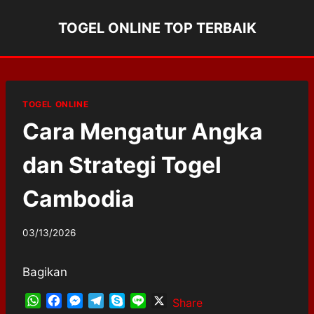
Skip
TOGEL ONLINE TOP TERBAIK
to
content
TOGEL ONLINE
Cara Mengatur Angka
dan Strategi Togel
Cambodia
By
03/13/2026
admincandy
Bagikan
W
F
M
T
S
L
X
Share