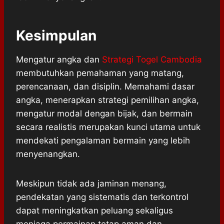
Kesimpulan
Mengatur angka dan
Strategi Togel Cambodia
membutuhkan pemahaman yang matang,
perencanaan, dan disiplin. Memahami dasar
angka, menerapkan strategi pemilihan angka,
mengatur modal dengan bijak, dan bermain
secara realistis merupakan kunci utama untuk
mendekati pengalaman bermain yang lebih
menyenangkan.
Meskipun tidak ada jaminan menang,
pendekatan yang sistematis dan terkontrol
dapat meningkatkan peluang sekaligus