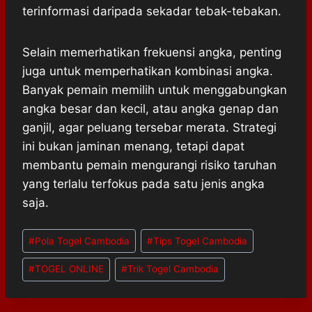
terinformasi daripada sekadar tebak-tebakan.
Selain memerhatikan frekuensi angka, penting
juga untuk memperhatikan kombinasi angka.
Banyak pemain memilih untuk menggabungkan
angka besar dan kecil, atau angka genap dan
ganjil, agar peluang tersebar merata. Strategi
ini bukan jaminan menang, tetapi dapat
membantu pemain mengurangi risiko taruhan
yang terlalu terfokus pada satu jenis angka
saja.
Post
#
Pola Togel Cambodia
#
Tips Togel Cambodia
Tags:
#
TOGEL ONLINE
#
Trik Togel Cambodia