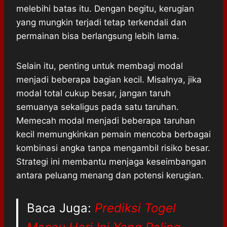
melebihi batas itu. Dengan begitu, kerugian
yang mungkin terjadi tetap terkendali dan
permainan bisa berlangsung lebih lama.
Selain itu, penting untuk membagi modal
menjadi beberapa bagian kecil. Misalnya, jika
modal total cukup besar, jangan taruh
semuanya sekaligus pada satu taruhan.
Memecah modal menjadi beberapa taruhan
kecil memungkinkan pemain mencoba berbagai
kombinasi angka tanpa mengambil risiko besar.
Strategi ini membantu menjaga keseimbangan
antara peluang menang dan potensi kerugian.
Baca Juga:
Prediksi Togel