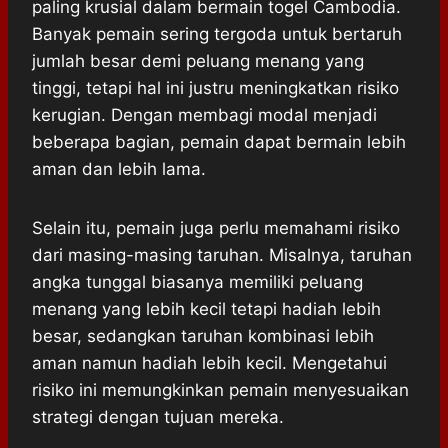
paling krusial dalam bermain togel Cambodia.
Banyak pemain sering tergoda untuk bertaruh
jumlah besar demi peluang menang yang
tinggi, tetapi hal ini justru meningkatkan risiko
kerugian. Dengan membagi modal menjadi
beberapa bagian, pemain dapat bermain lebih
aman dan lebih lama.
Selain itu, pemain juga perlu memahami risiko
dari masing-masing taruhan. Misalnya, taruhan
angka tunggal biasanya memiliki peluang
menang yang lebih kecil tetapi hadiah lebih
besar, sedangkan taruhan kombinasi lebih
aman namun hadiah lebih kecil. Mengetahui
risiko ini memungkinkan pemain menyesuaikan
strategi dengan tujuan mereka.