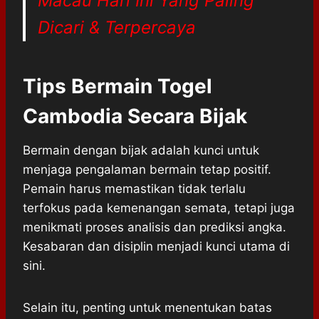
Macau Hari Ini Yang Paling
Dicari & Terpercaya
Tips Bermain Togel
Cambodia Secara Bijak
Bermain dengan bijak adalah kunci untuk
menjaga pengalaman bermain tetap positif.
Pemain harus memastikan tidak terlalu
terfokus pada kemenangan semata, tetapi juga
menikmati proses analisis dan prediksi angka.
Kesabaran dan disiplin menjadi kunci utama di
sini.
Selain itu, penting untuk menentukan batas