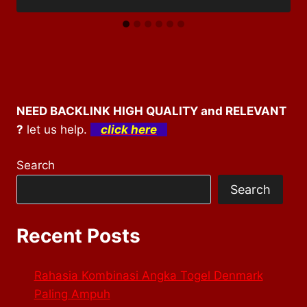
NEED BACKLINK HIGH QUALITY and RELEVANT
?
let us help.
click here
Search
Search
Recent Posts
Rahasia Kombinasi Angka Togel Denmark
Paling Ampuh