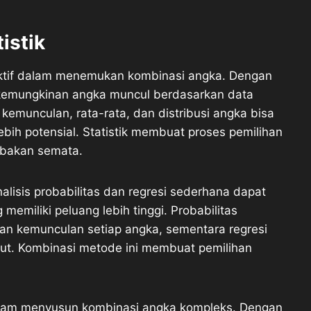
istik
fektif dalam menemukan kombinasi angka. Dengan
s kemungkinan angka muncul berdasarkan data
kemunculan, rata-rata, dan distribusi angka bisa
ih potensial. Statistik membuat proses pemilihan
tebakan semata.
analisis probabilitas dan regresi sederhana dapat
memiliki peluang lebih tinggi. Probabilitas
 kemunculan setiap angka, sementara regresi
ut. Kombinasi metode ini membuat pemilihan
lam menyusun kombinasi angka kompleks. Dengan