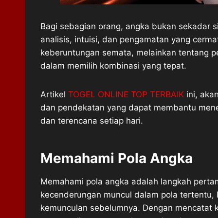
Bagi sebagian orang, angka bukan sekadar s
analisis, intuisi, dan pengamatan yang cerm
keberuntungan semata, melainkan tentang p
dalam memilih kombinasi yang tepat.
Artikel
TOGEL ONLINE TOP TERBAIK
ini, ak
dan pendekatan yang dapat membantu menem
dan terencana setiap hari.
Memahami Pola Angka
Memahami pola angka adalah langkah pertama
kecenderungan muncul dalam pola tertentu, 
kemunculan sebelumnya. Dengan mencatat kelu