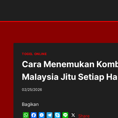
Skip
to
content
TOGEL ONLINE
Cara Menemukan Kombi
Malaysia Jitu Setiap Ha
By
02/25/2026
admincandy
Bagikan
W
F
M
T
S
L
X
Share