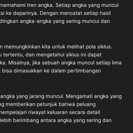
uk memahami tren angka. Setiap angka yang muncul
diksi ke depannya. Dengan mencatat setiap hasil
ndingkan angka-angka yang sering muncul dan
an memungkinkan kita untuk melihat pola siklus.
tertentu, dan mengetahui siklus ini dapat
. Misalnya, jika sebuah angka muncul setiap lima
but bisa dimasukkan ke dalam pertimbangan
 angka yang jarang muncul. Mengamati angka yang
ang memberikan petunjuk bahwa peluang
empelajari riwayat keluaran secara detail
ebih berimbang antara angka yang sering dan